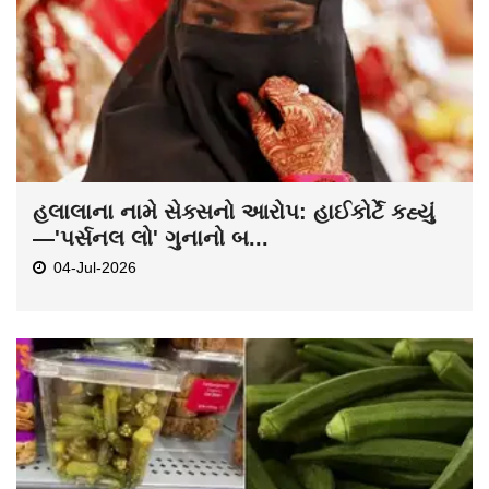
હલાલાના નામે સેક્સનો આરોપ: હાઈકોર્ટે કહ્યું
—'પર્સનલ લો' ગુનાનો બ...
04-Jul-2026