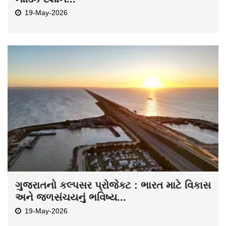
19-May-2026
ગુજરાતનો કલ્પસર પ્રોજેક્ટ : ભારત માટે વિકાસ
અને જળસંચયનું ભવિષ્ય...
19-May-2026