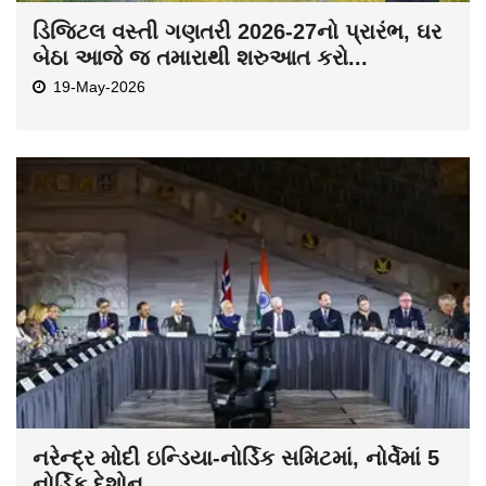
ડિજિટલ વસ્તી ગણતરી 2026-27નો પ્રારંભ, ઘર
બેઠા આજે જ તમારાથી શરુઆત કરો...
19-May-2026
નરેન્દ્ર મોદી ઇન્ડિયા-નોર્ડિક સમિટમાં, નોર્વેમાં 5
નોર્ડિક દેશોન...