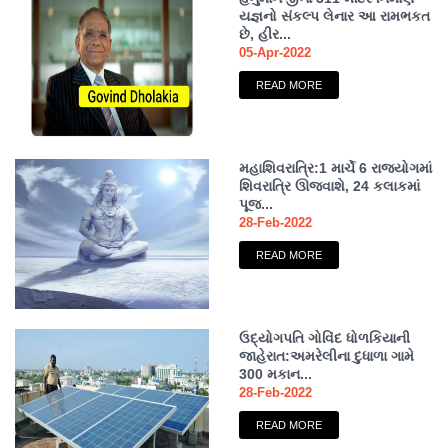
યજ્ઞનો સંકલ્પ લેનાર આ રામભકત
છે, હીર...
05-Apr-2022
READ MORE
મહાશિવરાત્રિ:1 માર્ચે 6 રાજયોગમાં
શિવરાત્રિ ઊજવાશે, 24 કલાકમાં
પૂજ...
28-Feb-2022
READ MORE
ઉદ્યોગપતિ ગોવિંદ ધોળકિયાની
જાહેરાત:અમરેલીના દુધાળા ગામે
300 મકાન...
28-Feb-2022
READ MORE