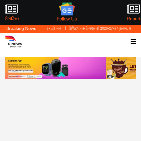
Follow Us
મેગેઝિન
Report
Breaking News :
બચાવ નહીં બને
ડિજિટલ વસ્તી ગણતરી 2026-27નો પ્રારંભ, ઘર બેઠા આજે જ તમારાથી શરુઆત કર