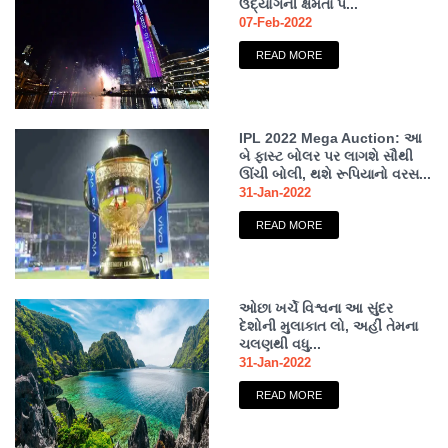
ઉદ્યોગની ક્ષમતા પ...
07-Feb-2022
READ MORE
IPL 2022 Mega Auction: આ
બે ફાસ્ટ બોલર પર લાગશે સૌથી
ઊંચી બોલી, થશે રૂપિયાનો વરસ...
31-Jan-2022
READ MORE
ઓછા ખર્ચે વિશ્વના આ સુંદર
દેશોની મુલાકાત લો, અહીં તેમના
ચલણથી વધુ...
31-Jan-2022
READ MORE