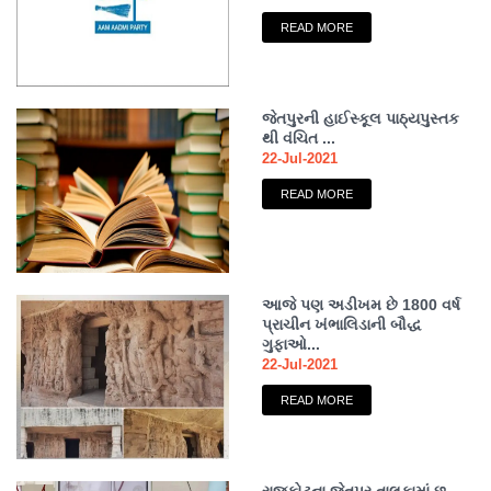
READ MORE
જેતપુરની હાઈસ્કૂલ પાઠ્યપુસ્તક
થી વંચિત ...
22-Jul-2021
READ MORE
આજે પણ અડીખમ છે 1800 વર્ષ
પ્રાચીન ખંભાલિડાની બૌદ્ધ
ગુફાઓ...
22-Jul-2021
READ MORE