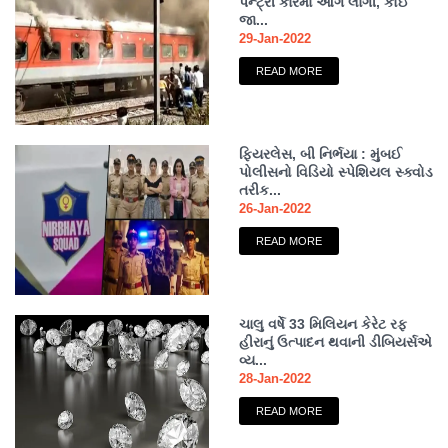
પેન્ટ્રી કારમાં આગ લાગી, કોઈ
જા...
29-Jan-2022
READ MORE
ફિયરલેસ, બી નિર્ભયા : મુંબઈ
પોલીસનો વિડિયો સ્પેશિયલ સ્ક્વોડ
તરીક...
26-Jan-2022
READ MORE
ચાલુ વર્ષે 33 મિલિયન કેરેટ રફ
હીરાનું ઉત્પાદન થવાની ડીબિયર્સએ
વ્ય...
28-Jan-2022
READ MORE