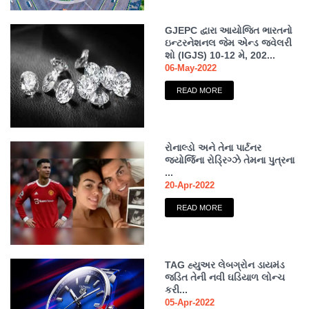
GJEPC દ્વારા આયોજિત ભારતનો
ઇન્ટરનેશનલ જેમ એન્ડ જ્વેલરી
શો (IGJS) 10-12 મે, 202...
06-May-2022
READ MORE
રોનાલ્ડો અને તેના પાર્ટનર
જ્યોર્જિના રોડ્રિગ્ઝે તેમના પુત્રના
...
20-Apr-2022
READ MORE
TAG હ્યુઅર લેબગ્રોન ડાયમંડ
જડિત તેની નવી ઘડિયાળ લોન્ચ
કરી...
05-Apr-2022