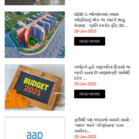
SDB ઇ-ઓક્શનમાં તમામ
ઓફીસનું એક જ ઝાટકે થયુ
વેચાણ : પ્રતિ સ્કવેર ફીટ 30...
28-Jan-2022
READ MORE
બજેટને હવે ગણતરીના દિવસો જ
બાકી રહ્યા છે.નાણામંત્રી પાસેથી
દરેક ...
29-Jan-2022
READ MORE
ફરીથી પક્ષ પલટાનો વાયરો વાયો :
‘આપ’ અને ‘કોંગ્રેસના’ ૬૦૦
કાર્યકર...
28-Jan-2022