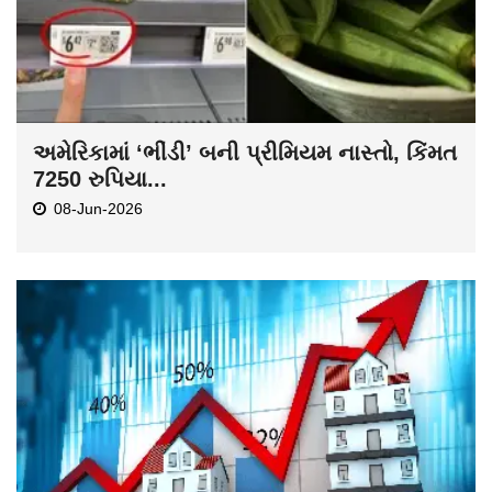
અમેરિકામાં ‘ભીંડી’ બની પ્રીમિયમ નાસ્તો, કિંમત
7250 રુપિયા...
08-Jun-2026