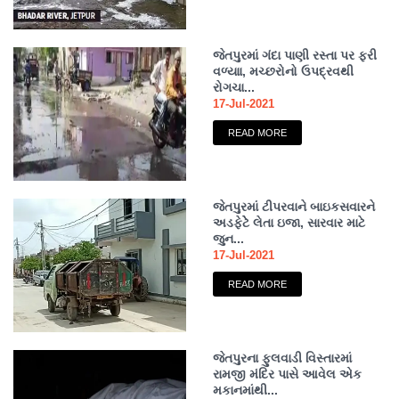
જેતપુરમાં ગંદા પાણી રસ્તા પર ફરી
વળ્યાા, મચ્છરોનો ઉપદ્રવથી
રોગચા...
17-Jul-2021
READ MORE
જેતપુરમાં ટીપરવાને બાઇકસવારને
અડફેટેે લેતા ઇજા, સારવાર માટે
જુન...
17-Jul-2021
READ MORE
જેતપુરના ફુલવાડી વિસ્તારમાં
રામજી મંદિર પાસે આવેલ એક
મકાનમાંથી...