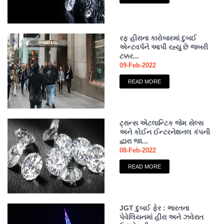
રફ હીરાના કારોબારમાં દુબઈ
એન્ટવર્પને આપી રહ્યુ છે જબરી
ટક્કર...
09-Feb-2022
READ MORE
ટ્રાન્સ એટલાન્ટિક જેમ સેલ્સ
અને કોઈન ઈન્ટરનેશનલ કંપની
દ્વારા જા...
08-Feb-2022
READ MORE
JGT દુબઈ ફેર : ભારતના
પેવેલિયનમાં હીરા અને ઝવેરાત