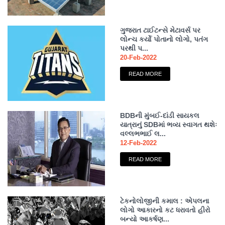
ગુજરાત ટાઈટન્સે મેટાવર્સ પર
લોન્ચ કર્યો પોતાનો લોગો, પતંગ
પરથી પ...
20-Feb-2022
READ MORE
BDBની મુંબઈ-દાંડી સાયકલ
યાત્રાનું SDBમાં ભવ્ય સ્વાગત થશેઃ
વલ્લભભાઈ લ...
12-Feb-2022
READ MORE
ટેકનોલોજીની કમાલ : એપલના
લોગો આકારનો કટ ધરાવતો હીરો
બન્યો આકર્ષણ...