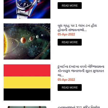
READ MORE
બુધ ગ્રહ પર 1 લાખ ટન હીરા
હોવાની સંભાવનાઓ...
05-Apr-2022
READ MORE
દુબઈના દબદબા વચ્ચે બેલ્જિયમના
કોન્સ્યુલ જનરલની સુરત મુલાકાત
ભા...
05-Apr-2022
READ MORE
હનુમાનજીનાં 311 મંદિર નિર્માણ