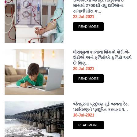
રાજકોટના જેતપુર તાલુકામાં છ
માસમાં 2700થી વધુ દર્દીઓના
ડાયાલીસીસ ક...
22-Jul-2021
READ MORE
ધોરાજીના શાળાના શિક્ષકો શેરીએ-
શેરીએ અને ફળિયેએ-ફળિયે આપે
છે શિક્...
20-Jul-2021
READ MORE
જેતપુરમાં પ્રદુષણ મુદ્દે જનતા રેડ,
પર્યાવરણને પ્રદૂષિત કરવાના ષ...
18-Jul-2021
READ MORE