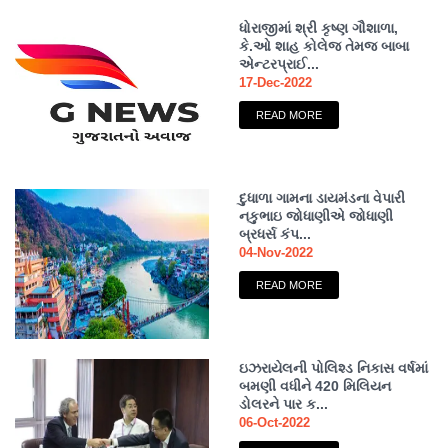
ધોરાજીમાં શ્રી કૃષ્ણ ગૌશાળા,
કે.ઓ શાહ કોલેજ તેમજ બાબા
એન્ટરપ્રાઈ...
17-Dec-2022
READ MORE
દુધાળા ગામના ડાયમંડના વેપારી
નકુભાઇ જોધાણીએ જોધાણી
બ્રધર્સ કંપ...
04-Nov-2022
READ MORE
ઇઝરાયેલની પોલિશ્ડ નિકાસ વર્ષમાં
બમણી વધીને 420 મિલિયન
ડોલરને પાર ક...
06-Oct-2022