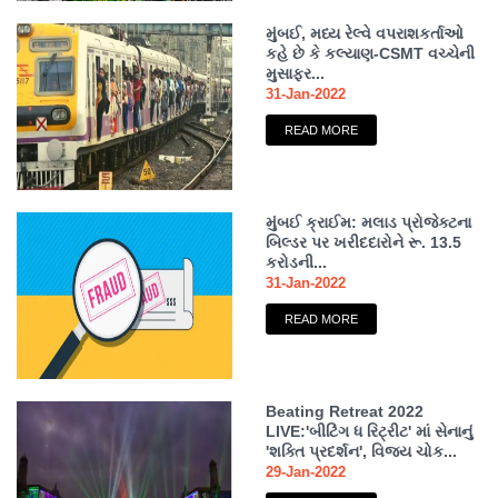
મુંબઈ, મધ્ય રેલ્વે વપરાશકર્તાઓ
કહે છે કે કલ્યાણ-CSMT વચ્ચેની
મુસાફર...
31-Jan-2022
READ MORE
મુંબઈ ક્રાઈમ: મલાડ પ્રોજેક્ટના
બિલ્ડર પર ખરીદદારોને રૂ. 13.5
કરોડની...
31-Jan-2022
READ MORE
Beating Retreat 2022
LIVE:'બીટિંગ ધ રિટ્રીટ' માં સેનાનું
'શક્તિ પ્રદર્શન', વિજય ચોક...
29-Jan-2022