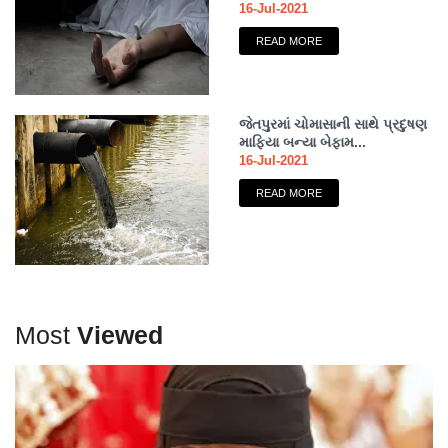
16-Jul-2021
READ MORE
જેતપુરમાં ચોમાસાની સાથે પ્રદુષણ
માફિયા બન્યા બેફામ...
16-Jul-2021
READ MORE
Most
Viewed