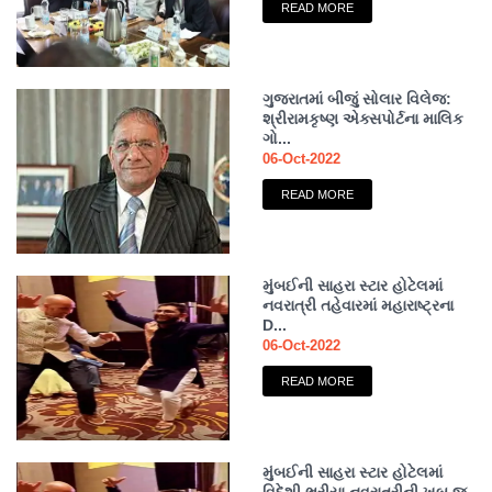
READ MORE
ગુજરાતમાં બીજું સોલાર વિલેજ:
શ્રીરામકૃષ્ણ એક્સપોર્ટના માલિક
ગો...
06-Oct-2022
READ MORE
મુંબઈની સાહરા સ્ટાર હોટેલમાં
નવરાત્રી તહેવારમાં મહારાષ્ટ્રના
D...
06-Oct-2022
READ MORE
મુંબઈની સાહરા સ્ટાર હોટેલમાં