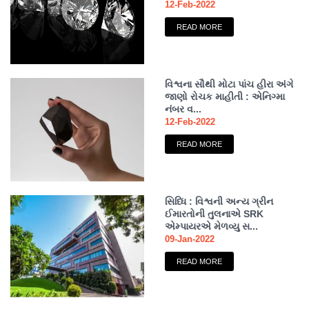
12-Feb-2022
READ MORE
વિશ્વના સૌથી મોટા પાંચ હીરા અંગે
જાણો રોચક માહીતી : એનિગ્મા
નંબર વ...
12-Feb-2022
READ MORE
સિધ્ધિ : વિશ્વની અન્ય ગ્રીન
ઈમારતોની તુલનાએ SRK
એમ્પાયરએ મેળવ્યુ સ...
09-Jan-2022
READ MORE