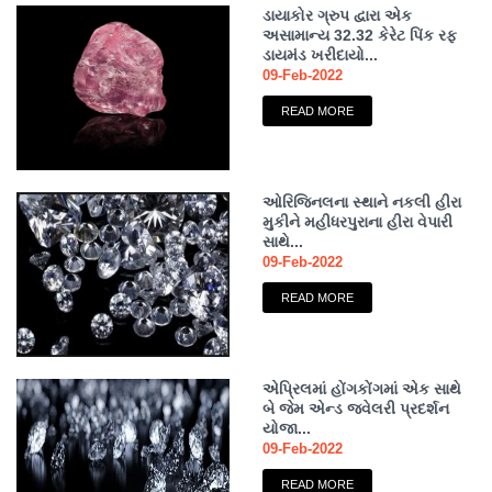
ડાયાકોર ગ્રુપ દ્વારા એક
અસામાન્ય 32.32 કેરેટ પિંક રફ
ડાયમંડ ખરીદાયો...
09-Feb-2022
READ MORE
ઓરિજિનલના સ્થાને નકલી હીરા
મુકીને મહીધરપુરાના હીરા વેપારી
સાથે...
09-Feb-2022
READ MORE
એપ્રિલમાં હોંગકોંગમાં એક સાથે
બે જેમ એન્ડ જ્વેલરી પ્રદર્શન
યોજા...
09-Feb-2022
READ MORE