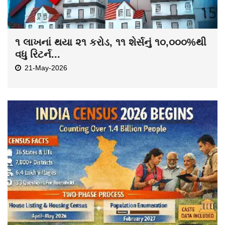
૧ લાખનાં થયા ૨૧ કરોડ, ૧૧ શેર્સનું ૧૦,૦૦૦%થી
વધુ રિટર્ન...
21-May-2026