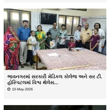
ભાવનગરમાં સરકારી મેડિકલ કોલેજ અને સર ટી.
હોસ્પિટલમાં વિશ્વ થેલેસ...
10-May-2026