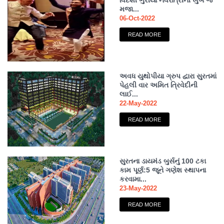
વિદેશી ભુરીયા નવરાત્રીની ખુબ જ
મજા...
06-Oct-2022
READ MORE
અવધ યુથોપીયા ગ્રુપ દ્વારા સુરતમાં
પેહલી વાર અમિત ત્રિવેદીની
લાઈ...
22-May-2022
READ MORE
સુરતના ડાયમંડ બુર્સનું 100 ટકા
કામ પૂર્ણ:5 જૂને ગણેશ સ્થાપના
કરવામા...
23-May-2022
READ MORE