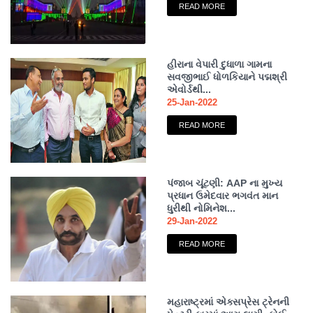
READ MORE
હીરાના વેપારી દુધાળા ગામના
સવજીભાઈ ધોળકિયાને પદ્મશ્રી
એવોર્ડથી...
25-Jan-2022
READ MORE
પંજાબ ચૂંટણી: AAP ના મુખ્ય
પ્રધાન ઉમેદવાર ભગવંત માન
ધુરીથી નોમિનેશ...
29-Jan-2022
READ MORE
મહારાષ્ટ્રમાં એક્સપ્રેસ ટ્રેનની