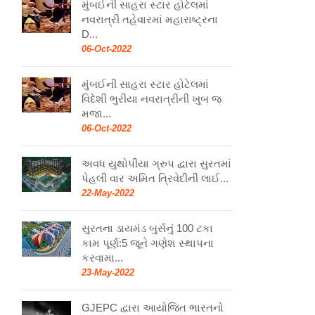
મુંબઈની સાહરા સ્ટાર હોટેલમાં
નવરાત્રી તહેવારમાં મહારાષ્ટ્રના
D...
06-Oct-2022
મુંબઈની સાહરા સ્ટાર હોટેલમાં
વિદેશી ભુરીયા નવરાત્રીની ખુબ જ
મજા...
06-Oct-2022
અવધ યુથોપીયા ગ્રુપ દ્વારા સુરતમાં
પેહલી વાર અમિત ત્રિવેદીની લાઈ...
22-May-2022
સુરતના ડાયમંડ બુર્સનું 100 ટકા
કામ પૂર્ણ:5 જૂને ગણેશ સ્થાપના
કરવામા...
23-May-2022
GJEPC દ્વારા આયોજિત ભારતનો