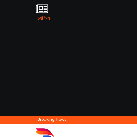
મેગેઝિન
Breaking News :