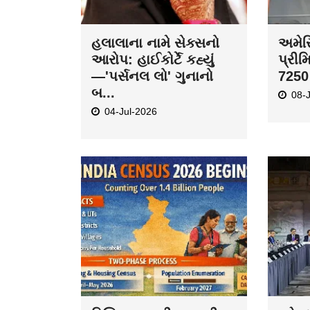
હલાલાના નામે સેક્સનો
અમેરિ
આરોપ: હાઈકોર્ટે કહ્યું
પ્રીમ
—'પર્સનલ લો' ગુનાનો
7250 
બ...
08-
04-Jul-2026