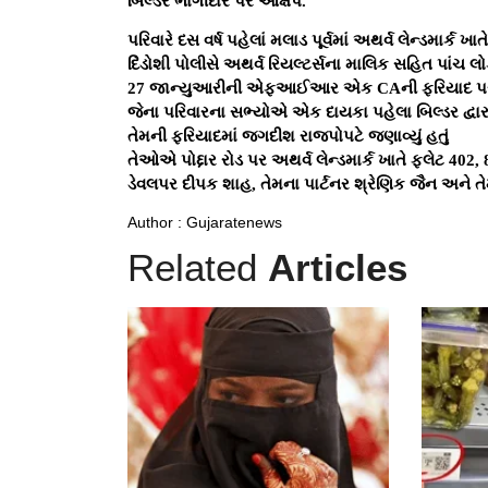
બિલ્ડર ભાગીદાર પર આક્ષેપ.
પરિવારે દસ વર્ષ પહેલાં મલાડ પૂર્વમાં અથર્વ લેન્ડમાર્ક ખા
દિંડોશી પોલીસે અથર્વ રિયલ્ટર્સના માલિક સહિત પાંચ લો
27 જાન્યુઆરીની એફઆઈઆર એક CAની ફરિયાદ પર
જેના પરિવારના સભ્યોએ એક દાયકા પહેલા બિલ્ડર દ્વારા 
તેમની ફરિયાદમાં જગદીશ રાજપોપટે જણાવ્યું હતું
તેઓએ પોદ્દાર રોડ પર અથર્વ લેન્ડમાર્ક ખાતે ફ્લેટ 402,
ડેવલપર દીપક શાહ, તેમના પાર્ટનર શ્રેણિક જૈન અને તે
Author : Gujaratenews
Related
Articles