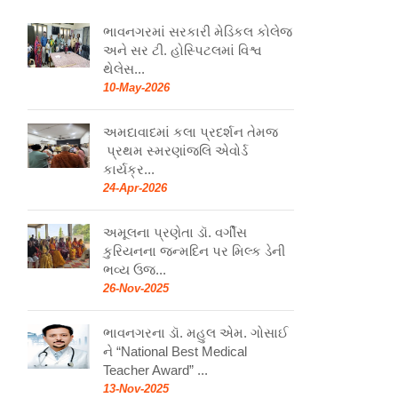
ભાવનગરમાં સરકારી મેડિકલ કોલેજ
અને સર ટી. હોસ્પિટલમાં વિશ્વ
થેલેસ...
10-May-2026
અમદાવાદમાં કલા પ્રદર્શન તેમજ
પ્રથમ સ્મરણાંજલિ એવોર્ડ
કાર્યક્ર...
24-Apr-2026
અમૂલના પ્રણેતા ડૉ. વર્ગીસ
કુરિયનના જન્મદિન પર મિલ્ક ડેની
ભવ્ય ઉજ...
26-Nov-2025
ભાવનગરના ડૉ. મહુલ એમ. ગોસાઈ
ને “National Best Medical
Teacher Award” ...
13-Nov-2025