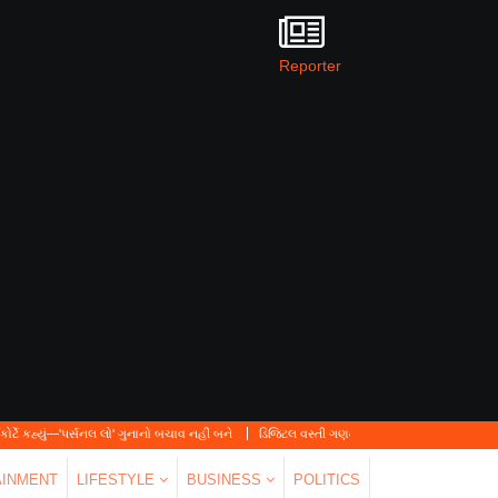
Reporter
નલ લો' ગુનાનો બચાવ નહીં બને
ડિજિટલ વસ્તી ગણતરી 2026-27નો પ્રારંભ, ઘર બેઠા આજે જ તમા
AINMENT
LIFESTYLE
BUSINESS
POLITICS