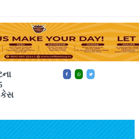
ટના
5
 કેસ