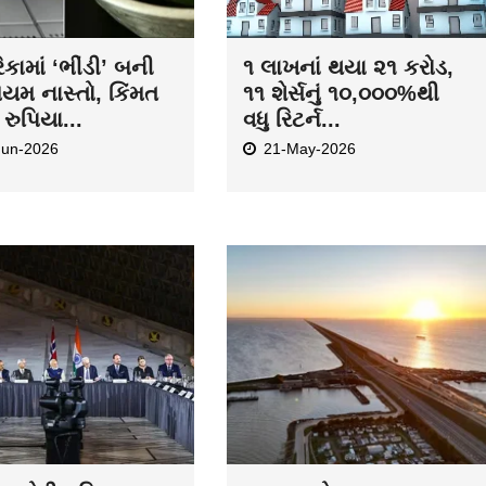
કામાં ‘ભીંડી’ બની
૧ લાખનાં થયા ૨૧ કરોડ,
િયમ નાસ્તો, કિંમત
૧૧ શેર્સનું ૧૦,૦૦૦%થી
રુપિયા...
વધુ રિટર્ન...
Jun-2026
21-May-2026