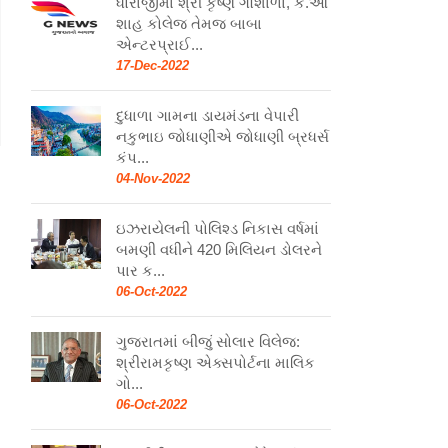
ધોરાજીમાં શ્રી કૃષ્ણ ગૌશાળા, કે.ઓ
શાહ કોલેજ તેમજ બાબા
એન્ટરપ્રાઈ...
17-Dec-2022
દુધાળા ગામના ડાયમંડના વેપારી
નકુભાઇ જોધાણીએ જોધાણી બ્રધર્સ
કંપ...
04-Nov-2022
ઇઝરાયેલની પોલિશ્ડ નિકાસ વર્ષમાં
બમણી વધીને 420 મિલિયન ડોલરને
પાર ક...
06-Oct-2022
ગુજરાતમાં બીજું સોલાર વિલેજ:
શ્રીરામકૃષ્ણ એક્સપોર્ટના માલિક
ગો...
06-Oct-2022