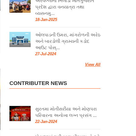
અરવલ્લીના ભિલોડા ખાતેગુજરાત
પ્રદેશ દ્વારા વનયાત્રા તથા
વ્યસનમુ...
18-Jan-2025
ઓલપાડની ઉમરા, માંગરોળની અરેઠ
અને બારડોલી ગ્રામ્યની કડોદ
આઉટ પોસ્...
27-Jul-2024
View All
CONTRIBUTER NEWS
સુરતમા મોતીસરીયા અને મોણપરા
પરિવારના અનોખા લગ્ન પ્રસંગ ...
22-Jan-2024