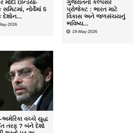
દ્ર મોદી ઇન્ડિયા-
ગુજરાતનો કલ્પસર
ક સમિટમાં, નોર્વેમાં 5
પ્રોજેક્ટ : ભારત માટે
ક દેશોન...
વિકાસ અને જળસંચયનું
ભવિષ્ય...
May-2026
19-May-2026
અમેરિકા વચ્ચે યુદ્ધ
તિ તરફ ? બંને દેશો
ની શરતો પર અ...