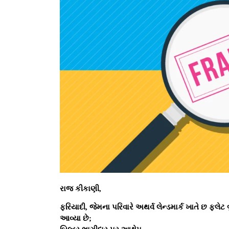
રાજ કીકાણી,
ફરિયાદી, જેમના પરિવારે અથર્વ લેન્ડમાર્ક ખાતે છ ફ્લેટ બ
આવ્યા છે;