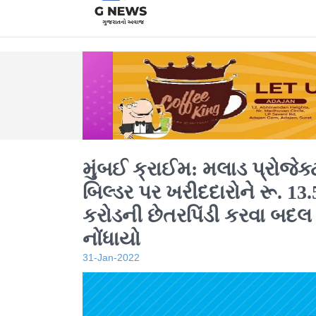
મુંબઈ ક્રાઈમ: મલાડ પ્રોજેક્
બિલ્ડર પર ખરીદદારોને રૂ. 13.
કરોડની છેતરપિંડી કરવા બદલ
નોંધાયો
31-Jan-2022