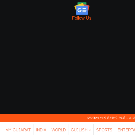
Follow Us
હલાલાના નામે સેક્સનો આરોપ: હાઈકોર્ટે કહ્યું—'પર્સ
MY GUJARAT
INDIA
WORLD
GUJLISH
SPORTS
ENTERT