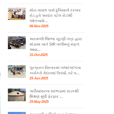
મોટા વરાછા પાસે દુખિયાનો દરબાર
રોડ હવે ‘સરદાર પટેલ રોડ’થી
ઓળખાશે...
06-Nov-2025
અરવલ્લી જિલ્લા ચૂંટણી તંત્ર દ્વારા
મોડાસા ખાતે SIR તાલીમનું સફળ
આય...
31-Oct-2025
પૂરગ્રસ્ત વિસ્તારમાં બજરંગદળના
કાર્યકરો મેદાનમાં ઉતર્યા, ઘરે ઘ...
25-Jun-2025
ગારીયાધારના સરંભડામાં સડકથી
શિક્ષણ સુધી ફેરફાર ...
25-May-2025