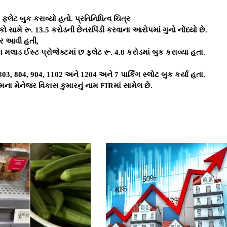
તે ફ્લેટ બુક કરાવ્યો હતો. પ્રતિનિધિત્વ ચિત્ર
કો સામે રૂ. 13.5 કરોડની છેતરપિંડી કરવાના આરોપમાં ગુનો નોંધ્યો છે.
 આવી હતી,
મલાડ ઈસ્ટ પ્રોજેક્ટમાં છ ફ્લેટ રૂ. 4.8 કરોડમાં બુક કરાવ્યા હતા.
 803, 804, 904, 1102 અને 1204 અને 7 પાર્કિંગ સ્લોટ બુક કર્યા હતા.
મના મેનેજર વિકાસ કુમારનું નામ FIRમાં સામેલ છે.