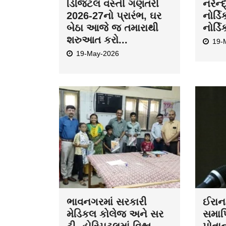
ડિજિટલ વસ્તી ગણતરી
નરેન્
2026-27નો પ્રારંભ, ઘર
નોર્ડિ
બેઠા આજે જ તમારાથી
નોર્ડિ
શરુઆત કરો...
19-
19-May-2026
ભાવનગરમાં સરકારી
ઈરાન-
મેડિકલ કોલેજ અને સર
સમાપ્
ટી. હોસ્પિટલમાં વિશ્વ
પોતા