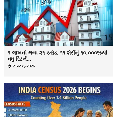
૧ લાખનાં થયા ૨૧ કરોડ, ૧૧ શેર્સનું ૧૦,૦૦૦%થી
વધુ રિટર્ન...
21-May-2026