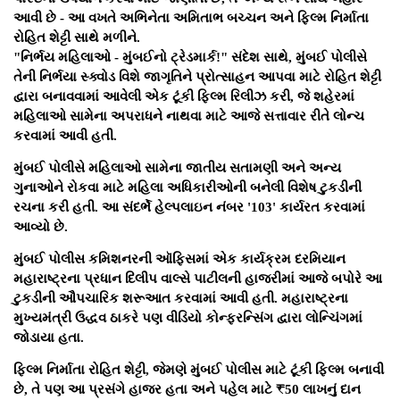
આવી છે - આ વખતે અભિનેતા અમિતાભ બચ્ચન અને ફિલ્મ નિર્માતા
રોહિત શેટ્ટી સાથે મળીને.
"નિર્ભય મહિલાઓ - મુંબઈનો ટ્રેડમાર્ક!" સંદેશ સાથે, મુંબઈ પોલીસે
તેની નિર્ભયા સ્ક્વોડ વિશે જાગૃતિને પ્રોત્સાહન આપવા માટે રોહિત શેટ્ટી
દ્વારા બનાવવામાં આવેલી એક ટૂંકી ફિલ્મ રિલીઝ કરી, જે શહેરમાં
મહિલાઓ સામેના અપરાધને નાથવા માટે આજે સત્તાવાર રીતે લોન્ચ
કરવામાં આવી હતી.
મુંબઈ પોલીસે મહિલાઓ સામેના જાતીય સતામણી અને અન્ય
ગુનાઓને રોકવા માટે મહિલા અધિકારીઓની બનેલી વિશેષ ટુકડીની
રચના કરી હતી. આ સંદર્ભે હેલ્પલાઇન નંબર '103' કાર્યરત કરવામાં
આવ્યો છે.
મુંબઈ પોલીસ કમિશનરની ઑફિસમાં એક કાર્યક્રમ દરમિયાન
મ
હારાષ્ટ્રના પ્રધાન દિલીપ વાલ્સે પાટીલની
હાજરીમાં આજે બપોરે આ
ટુકડીની ઔપચારિક શરૂઆત કરવામાં આવી હતી.
મહારાષ્ટ્રના
મુખ્યમંત્રી ઉદ્ધવ ઠાકરે
પણ વીડિયો કોન્ફરન્સિંગ દ્વારા લોન્ચિંગમાં
જોડાયા હતા.
ફિલ્મ નિર્માતા રોહિત શેટ્ટી, જેમણે મુંબઈ પોલીસ માટે ટૂંકી ફિલ્મ બનાવી
છે, તે પણ આ પ્રસંગે હાજર હતા અને પહેલ માટે ₹50 લાખનું દાન