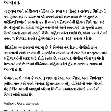
આપ્યું હતું.
યુ ટ્યુબ અને સોશિયલ મીડિયા હેન્ડલ્સ પર પોસ્ટ કરાયેલ 2 મિનિટની
આ ફિલ્મ શ્રી બચ્ચનના વૉઇસઓવરથી શરૂ થાય છે જે મુશ્કેલ
પરિસ્થિતિઓનો સામનો કરતી વખતે મહિલાઓની હિંમત વિશે વાત કરે
છે. તે મુંબઈમાં વિવિધ જાહેર સ્થળોએ અને રસ્તાઓ પર પુરુષો દ્વારા
ઉત્પીડનનો સામનો કરતી વિવિધ મહિલાઓને દર્શાવે છે, જેના પગલે તેઓ
તરત જ નિર્ભયા સ્ક્વોડ હેલ્પલાઈન નંબર '103' ડાયલ કરે છે.
વીડિયોમાં બતાવવામાં આવ્યું છે કે નિર્ભયા સ્ક્વોડના પોલીસો ફોન
આવતાની સાથે જ તેમની પેટ્રોલિંગ કારમાં અને નાગરિક વસ્ત્રોમાં પણ
મહિલાઓની મદદ માટે દોડી રહ્યા છે. ત્યારબાદ પોલીસ એવા પુરુષોની
ધરપકડ કરે છે જેઓ વીડિયોમાં મહિલાઓને હેરાન કરતા બતાવવામાં
આવ્યા હતા.
કૅપ્શન સાથે "લંગ કે અબ તુ લક્ષ્મણ રેખા, બન નિદર, બના નિર્ભયા!"
(સીમા પાર કરો અને નિર્ભય, હિંમતવાન બનો), વીડિયોનો અંત તેમની
પેટ્રોલિંગ કારની બાજુમાં બેઠેલા નિર્ભયા સ્ક્વોડના સેંકડો સભ્યોની
ક્લિપ સાથે થાય છે.
Author : Gujaratenews