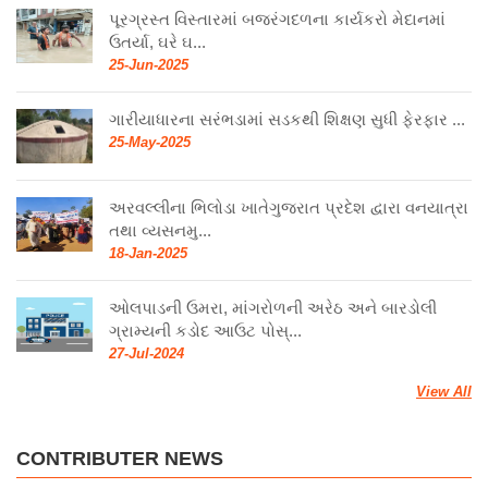
પૂરગ્રસ્ત વિસ્તારમાં બજરંગદળના કાર્યકરો મેદાનમાં
ઉતર્યા, ઘરે ઘ...
25-Jun-2025
ગારીયાધારના સરંભડામાં સડકથી શિક્ષણ સુધી ફેરફાર ...
25-May-2025
અરવલ્લીના ભિલોડા ખાતેગુજરાત પ્રદેશ દ્વારા વનયાત્રા
તથા વ્યસનમુ...
18-Jan-2025
ઓલપાડની ઉમરા, માંગરોળની અરેઠ અને બારડોલી
ગ્રામ્યની કડોદ આઉટ પોસ્...
27-Jul-2024
View All
CONTRIBUTER NEWS