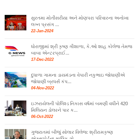
સુરતમા મોતીસરીયા અને મોણપરા પરિવારના અનોખા
લગ્ન પ્રસંગ ...
22-Jan-2024
ધોરાજીમાં શ્રી કૃષ્ણ ગૌશાળા, કે.ઓ શાહ કોલેજ તેમજ
બાબા એન્ટરપ્રાઈ...
17-Dec-2022
દુધાળા ગામના ડાયમંડના વેપારી નકુભાઇ જોધાણીએ
જોધાણી બ્રધર્સ કંપ...
04-Nov-2022
ઇઝરાયેલની પોલિશ્ડ નિકાસ વર્ષમાં બમણી વધીને 420
મિલિયન ડોલરને પાર ક...
06-Oct-2022
ગુજરાતમાં બીજું સોલાર વિલેજ: શ્રીરામકૃષ્ણ
એક્સપોર્ટના માલિક ગો...