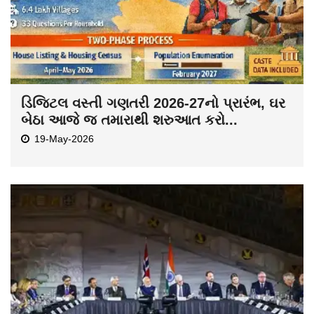
ડિજિટલ વસ્તી ગણતરી 2026-27નો પ્રારંભ, ઘર
બેઠા આજે જ તમારાથી શરુઆત કરો...
19-May-2026