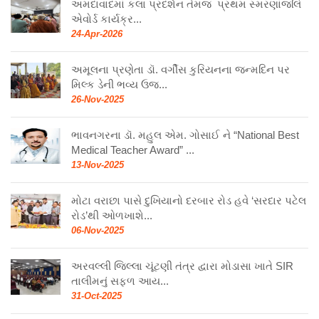
અમદાવાદમાં કલા પ્રદર્શન તેમજ પ્રથમ સ્મરણાંજલિ
એવોર્ડ કાર્યક્ર...
24-Apr-2026
અમૂલના પ્રણેતા ડૉ. વર્ગીસ કુરિયનના જન્મદિન પર
મિલ્ક ડેની ભવ્ય ઉજ...
26-Nov-2025
ભાવનગરના ડૉ. મહુલ એમ. ગોસાઈ ને “National Best
Medical Teacher Award” ...
13-Nov-2025
મોટા વરાછા પાસે દુખિયાનો દરબાર રોડ હવે ‘સરદાર પટેલ
રોડ’થી ઓળખાશે...
06-Nov-2025
અરવલ્લી જિલ્લા ચૂંટણી તંત્ર દ્વારા મોડાસા ખાતે SIR
તાલીમનું સફળ આય...
31-Oct-2025