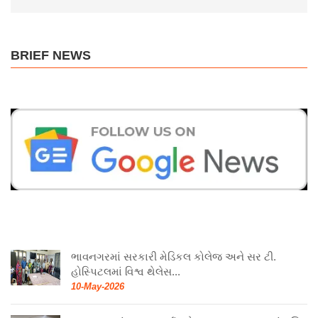
BRIEF NEWS
ભાવનગરમાં સરકારી મેડિકલ કોલેજ અને સર ટી.
હોસ્પિટલમાં વિશ્વ થેલેસ...
10-May-2026