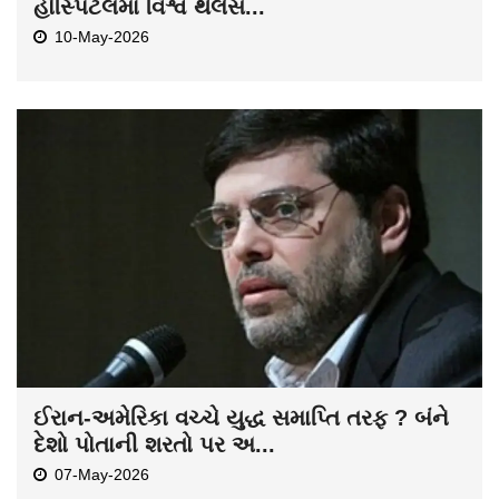
હોસ્પિટલમાં વિશ્વ થેલેસ...
10-May-2026
ઈરાન-અમેરિકા વચ્ચે યુદ્ધ સમાપ્તિ તરફ ? બંને
દેશો પોતાની શરતો પર અ...
07-May-2026