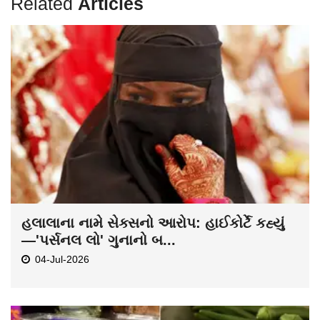
Related
Articles
હલાલાના નામે સેક્સનો આરોપ: હાઈકોર્ટે કહ્યું
—'પર્સનલ લો' ગુનાનો બ...
04-Jul-2026