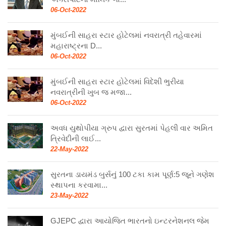
06-Oct-2022
મુંબઈની સાહરા સ્ટાર હોટેલમાં નવરાત્રી તહેવારમાં
મહારાષ્ટ્રના D...
06-Oct-2022
મુંબઈની સાહરા સ્ટાર હોટેલમાં વિદેશી ભુરીયા
નવરાત્રીની ખુબ જ મજા...
06-Oct-2022
અવધ યુથોપીયા ગ્રુપ દ્વારા સુરતમાં પેહલી વાર અમિત
ત્રિવેદીની લાઈ...
22-May-2022
સુરતના ડાયમંડ બુર્સનું 100 ટકા કામ પૂર્ણ:5 જૂને ગણેશ
સ્થાપના કરવામા...
23-May-2022
GJEPC દ્વારા આયોજિત ભારતનો ઇન્ટરનેશનલ જેમ