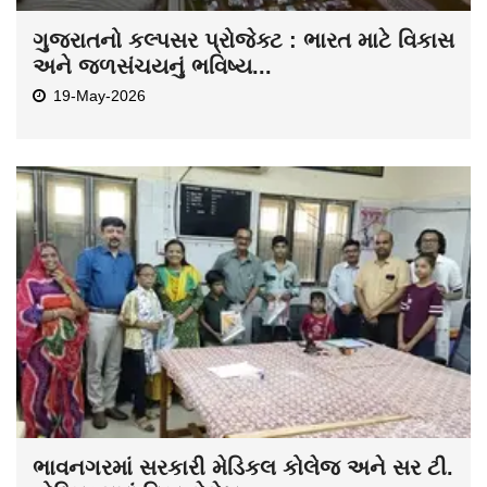
ગુજરાતનો કલ્પસર પ્રોજેક્ટ : ભારત માટે વિકાસ
અને જળસંચયનું ભવિષ્ય...
19-May-2026
ભાવનગરમાં સરકારી મેડિકલ કોલેજ અને સર ટી.