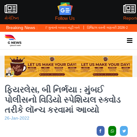
Follow Us
મેગેઝિન
Report
Breaking News :
્યું—'પર્સનલ લો' ગુનાનો બચાવ નહીં બને
ડિજિટલ વસ્તી ગણતરી 2026-27નો પ્રારંભ, ઘર બેઠા 
ફિયરલેસ, બી નિર્ભયા : મુંબઈ
પોલીસનો વિડિયો સ્પેશિયલ સ્ક્વોડ
તરીકે લૉન્ચ કરવામાં આવ્યો
26-Jan-2022