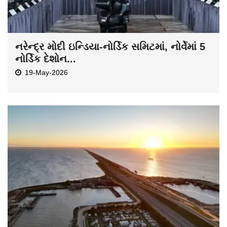
નરેન્દ્ર મોદી ઇન્ડિયા-નોર્ડિક સમિટમાં, નોર્વેમાં 5
નોર્ડિક દેશોન...
19-May-2026