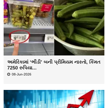
અમેરિકામાં ‘ભીંડી’ બની પ્રીમિયમ નાસ્તો, કિંમત
7250 રુપિયા...
08-Jun-2026