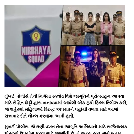
મુંબઈ પોલીસે
તેની
નિર્ભયા સ્ક્વોડ
વિશે જાગૃતિને પ્રોત્સાહન આપવા
માટે રોહિત શેટ્ટી દ્વારા બનાવવામાં આવેલી એક ટૂંકી ફિલ્મ રિલીઝ કરી,
જે શહેરમાં મહિલાઓ વિરુદ્ધ અપરાધને પહોંચી વળવા માટે આજે
સત્તાવાર રીતે લોન્ચ કરવામાં આવી હતી.
મુંબઈ પોલીસ
, જે ઘણી વખત તેના જાગૃતિ અભિયાનો માટે સર્જનાત્મક
પોસ્ટનો ઉપયોગ કરવા માટે જાણીતી છે, તે અન્ય રત્ન સાથે બહાર