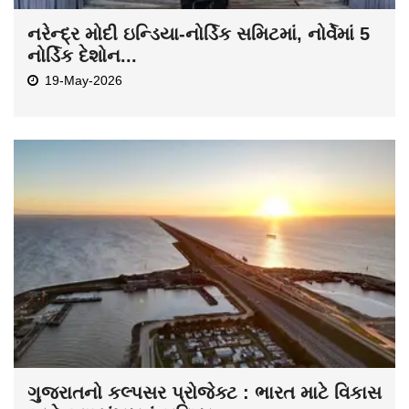
નરેન્દ્ર મોદી ઇન્ડિયા-નોર્ડિક સમિટમાં, નોર્વેમાં 5
નોર્ડિક દેશોન...
19-May-2026
ગુજરાતનો કલ્પસર પ્રોજેક્ટ : ભારત માટે વિકાસ