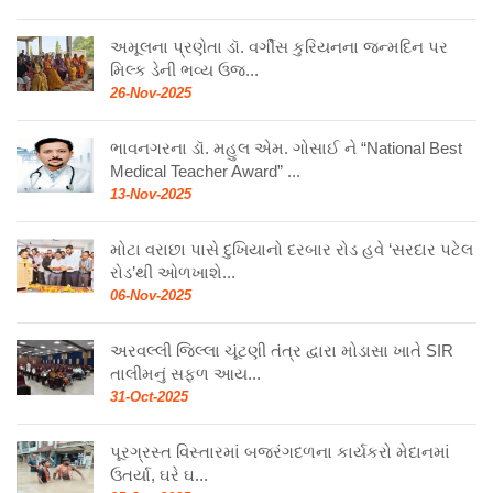
અમૂલના પ્રણેતા ડૉ. વર્ગીસ કુરિયનના જન્મદિન પર
મિલ્ક ડેની ભવ્ય ઉજ...
26-Nov-2025
ભાવનગરના ડૉ. મહુલ એમ. ગોસાઈ ને “National Best
Medical Teacher Award” ...
13-Nov-2025
મોટા વરાછા પાસે દુખિયાનો દરબાર રોડ હવે ‘સરદાર પટેલ
રોડ’થી ઓળખાશે...
06-Nov-2025
અરવલ્લી જિલ્લા ચૂંટણી તંત્ર દ્વારા મોડાસા ખાતે SIR
તાલીમનું સફળ આય...
31-Oct-2025
પૂરગ્રસ્ત વિસ્તારમાં બજરંગદળના કાર્યકરો મેદાનમાં
ઉતર્યા, ઘરે ઘ...