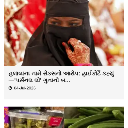
હલાલાના નામે સેક્સનો આરોપ: હાઈકોર્ટે કહ્યું
—'પર્સનલ લો' ગુનાનો બ...
04-Jul-2026