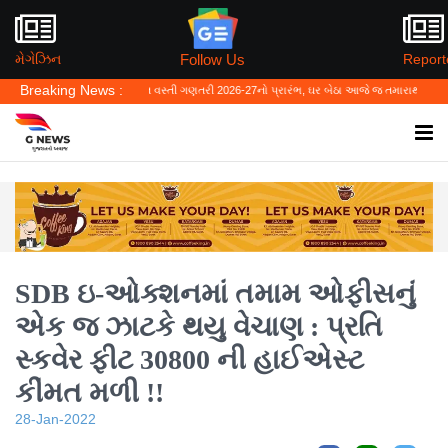
Follow Us
મેગેઝિન
Report
Breaking News :
 બને
ડિજિટલ વસ્તી ગણતરી 2026-27નો પ્રારંભ, ઘર બેઠા આજે જ તમારાથી શરુઆત કરો
ગુજર
SDB ઇ-ઓક્શનમાં તમામ ઓફીસનું
એક જ ઝાટકે થયુ વેચાણ : પ્રતિ
સ્કવેર ફીટ 30800 ની હાઈએસ્ટ
કીંમત મળી !!
28-Jan-2022