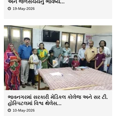
અને જળસંચયનું ભવિષ્ય...
19-May-2026
ભાવનગરમાં સરકારી મેડિકલ કોલેજ અને સર ટી.
હોસ્પિટલમાં વિશ્વ થેલેસ...
10-May-2026