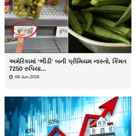
અમેરિકામાં ‘ભીંડી’ બની પ્રીમિયમ નાસ્તો, કિંમત
7250 રુપિયા...
08-Jun-2026