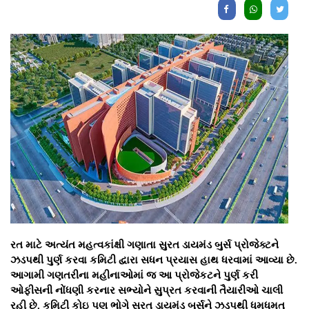
રત માટે અત્યંત મહત્વકાંક્ષી ગણાતા સુરત ડાયમંડ બુર્સ પ્રોજેક્ટને
ઝડપથી પુર્ણ કરવા કમિટી દ્વારા સધન પ્રયાસ હાથ ધરવામાં આવ્યા છે.
આગામી ગણતરીના મહીનાઓમાં જ આ પ્રોજેકટને પુર્ણ કરી
ઓફીસની નોંધણી કરનાર સભ્યોને સુપ્રત કરવાની તૈયારીઓ ચાલી
રહી છે. કમિટી કોઇ પણ ભોગે સુરત ડાયમંડ બુર્સને ઝડપથી ધમધમતુ