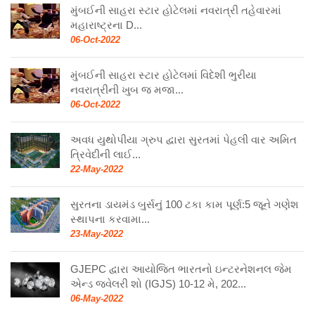
મુંબઈની સાહરા સ્ટાર હોટેલમાં નવરાત્રી તહેવારમાં
મહારાષ્ટ્રના D...
06-Oct-2022
મુંબઈની સાહરા સ્ટાર હોટેલમાં વિદેશી ભુરીયા
નવરાત્રીની ખુબ જ મજા...
06-Oct-2022
અવધ યુથોપીયા ગ્રુપ દ્વારા સુરતમાં પેહલી વાર અમિત
ત્રિવેદીની લાઈ...
22-May-2022
સુરતના ડાયમંડ બુર્સનું 100 ટકા કામ પૂર્ણ:5 જૂને ગણેશ
સ્થાપના કરવામા...
23-May-2022
GJEPC દ્વારા આયોજિત ભારતનો ઇન્ટરનેશનલ જેમ
એન્ડ જ્વેલરી શો (IGJS) 10-12 મે, 202...
06-May-2022