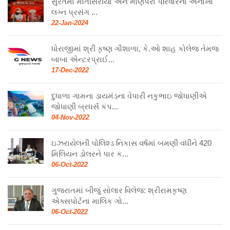
સુરતમા મોતીસરીયા અને મોણપરા પરિવારના અનોખા
લગ્ન પ્રસંગ ...
22-Jan-2024
ધોરાજીમાં શ્રી કૃષ્ણ ગૌશાળા, કે.ઓ શાહ કોલેજ તેમજ
બાબા એન્ટરપ્રાઈ...
17-Dec-2022
દુધાળા ગામના ડાયમંડના વેપારી નકુભાઇ જોધાણીએ
જોધાણી બ્રધર્સ કંપ...
04-Nov-2022
ઇઝરાયેલની પોલિશ્ડ નિકાસ વર્ષમાં બમણી વધીને 420
મિલિયન ડોલરને પાર ક...
06-Oct-2022
ગુજરાતમાં બીજું સોલાર વિલેજ: શ્રીરામકૃષ્ણ
એક્સપોર્ટના માલિક ગો...
06-Oct-2022