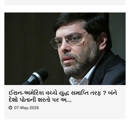
ઈરાન-અમેરિકા વચ્ચે યુદ્ધ સમાપ્તિ તરફ ? બંને
દેશો પોતાની શરતો પર અ...
07-May-2026