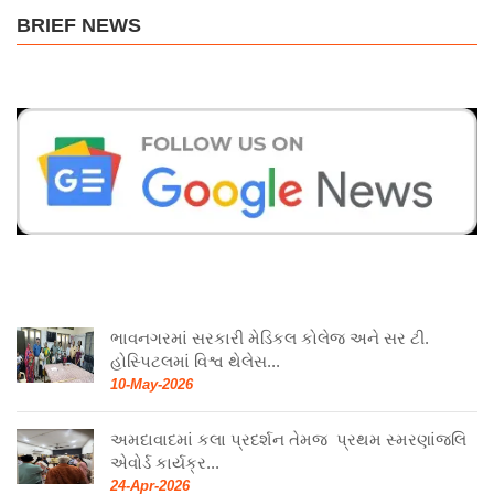
BRIEF NEWS
ભાવનગરમાં સરકારી મેડિકલ કોલેજ અને સર ટી.
હોસ્પિટલમાં વિશ્વ થેલેસ...
10-May-2026
અમદાવાદમાં કલા પ્રદર્શન તેમજ પ્રથમ સ્મરણાંજલિ
એવોર્ડ કાર્યક્ર...
24-Apr-2026