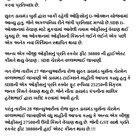
કરવા પ્રતિબધ્ધ છે.
સુરત ડાયમંડ બુર્સ દ્વારા બાકી રહેલી ઓફિસોનું ઇ-ઓક્શન યોજવામાં
આવ્યુ હતુ. જેને અકલ્પનિય રીતે જંગી પ્રતિસાદ મળ્યો છે.SDB ઇ-
ઓક્શનમાં વેચાણ માટે મુકવામાં આવેલી તમામ ઓફીસનું વેચાણ થઈ
ચુક્યુ છે. આ ઓકશનમાં ઓફીસની કિંમતને લઈને લઈને એક પછી
એક અનેક નવા કિર્તિમાન સ્થાપિત થયા છે.
અન્ય એક બીજી ઓફીસનું પ્રતિ સ્કવેર ફીટ 30800 ની હાઈએસ્ટ
કીંમતે થયુ વેચાણ : SDB ચેરમેન વલ્લભભાઈ લાખાણી
ગત રોજ તારીખ 27 જાન્યુઆરીના રોજ સુરત ડાયમંડ બુર્સના ચેરમેન
વલ્લભભાઈ લાખાણી એ ડાયમંડ ટાઈમ્સને માહીતી આપતા કહ્યુ હતુ કે
SDBની એક ઓફીસનું પ્રતિ સ્ક્વેર ફૂટ રૂપિયા 25250ની વિક્રમ
જનક કિંમતે વેચાણ થયુ છે. જેને નીતા ડાયમંડ કંપનીના માલિક
હરેશભાઈ દ્વારા ખરીદ કરવામાં આવી હતી.
પરંતુ તારીખ 28 જાન્યુઆરીના રોજ સુરત ડાયમંડ બુર્સના ચેરમેન
વલ્લભભાઈ લાખાણીએ વધુ માહીતી આપતા કહ્યુ કે અન્ય એક બીજી
ઓફીસનું 27500ની ઉંચી કિંમતે વેંચાણ થયુ છે. જેની GST સાથે પ્રતિ
સ્કવેર ફીટ 30800ની હાઈ એસ્ટ કીંમત થાય છે.!!!