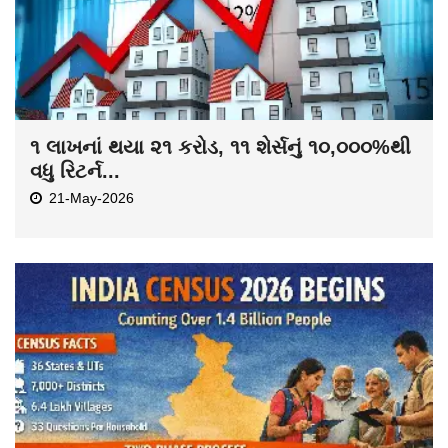
૧ લાખનાં થયા ૨૧ કરોડ, ૧૧ શેર્સનું ૧૦,૦૦૦%થી
વધુ રિટર્ન...
21-May-2026