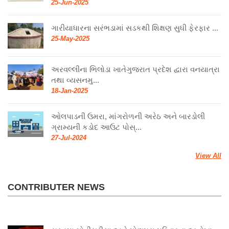
25-Jun-2025
ગારીયાધારના સરંભડામાં સડકથી શિક્ષણ સુધી ફેરફાર ...
25-May-2025
અરવલ્લીના ભિલોડા ખાતેગુજરાત પ્રદેશ દ્વારા વનયાત્રા
તથા વ્યસનમુ...
18-Jan-2025
ઓલપાડની ઉમરા, માંગરોળની અરેઠ અને બારડોલી
ગ્રામ્યની કડોદ આઉટ પોસ્...
27-Jul-2024
View All
CONTRIBUTER NEWS