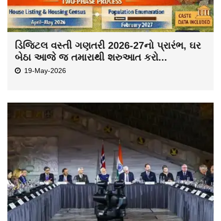
ડિજિટલ વસ્તી ગણતરી 2026-27નો પ્રારંભ, ઘર
બેઠા આજે જ તમારાથી શરુઆત કરો...
19-May-2026