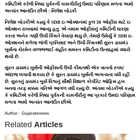
કમિટીએ કરેલી નિષ્ઠા પુર્વકની કામગીરીનું ઉમદા પરિણામ મળતા અમો
અત્યંત આનંદીત છીએ : નિલેશ બોડકી
નિલેશ બોડકીએ કહ્યુ કે SDB ઇ-ઓક્શનમાં કુલ 30 ઓફીસ માટે ઇ-
ઓક્શન રાખવામાં આવ્યુ હતુ. એ તમામ ઓફીસનું કમિટીની ધારણા
કરતા અનેક ગણી ઉંચી કિંમતે વેચાણ થયુ છે. તેમણે ઉમેર્યુ કે SDB ઇ-
ઓક્શનને મળેલા જંગી પ્રતિસાદ અને ઉંચી કિંમતથી સુરત ડાયમંડ
બુર્સના ચેરમેન વલ્લભભાઈ સહીત સમસ્ત કમિટીના ઉત્સાહમાં વધારો
થયો છે.
સુરત ડાયમંડ બુર્સની ઓફીસની ઉંચી કીંમતથી એક વાતનો સ્પષ્ટ
અંદાજ લગાવી શકાય છે કે સુરત ડાયમંડ બુર્સની અગત્યતા વધી રહી
છે. સુરતનું ડાયમંડ બુર્સ વિશ્વનું સૌથી વિશાળ કોર્પોરેટ ઓફિસ હબ
બનવા તરફ મક્કમ ગતિએ આગળ વધી રહ્યુ છે. અંતમા બોડકીએ કહ્યુ
કે કમિટીએ કરેલી નિષ્ઠા પુર્વકની કામગીરીનું આ પ્રકારે ઉમદા પરિણામ
મળતા અમો અત્યંત આનંદીત છીએ.
Author : Gujaratenews
Related
Articles