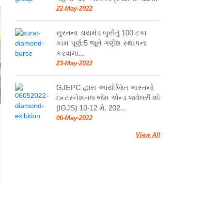
22-May-2022
સુરતના ડાયમંડ બુર્સનું 100 ટકા
કામ પૂર્ણ:5 જૂને ગણેશ સ્થાપના
કરવામા...
23-May-2022
GJEPC દ્વારા આયોજિત ભારતનો
ઇન્ટરનેશનલ જેમ એન્ડ જ્વેલરી શો
(IGJS) 10-12 મે, 202...
06-May-2022
View All