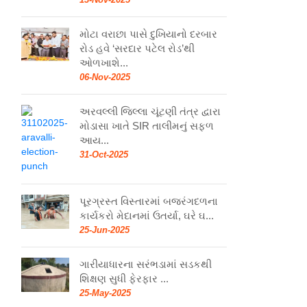
મોટા વરાછા પાસે દુખિયાનો દરબાર
રોડ હવે ‘સરદાર પટેલ રોડ’થી
ઓળખાશે...
06-Nov-2025
અરવલ્લી જિલ્લા ચૂંટણી તંત્ર દ્વારા
મોડાસા ખાતે SIR તાલીમનું સફળ
આય...
31-Oct-2025
પૂરગ્રસ્ત વિસ્તારમાં બજરંગદળના
કાર્યકરો મેદાનમાં ઉતર્યા, ઘરે ઘ...
25-Jun-2025
ગારીયાધારના સરંભડામાં સડકથી
શિક્ષણ સુધી ફેરફાર ...
25-May-2025