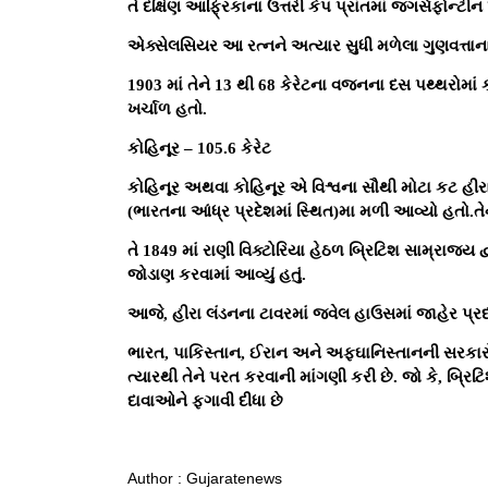
તે દક્ષિણ આફ્રિકાના ઉત્તરી કેપ પ્રાંતમાં જગર્સફોન્ટ
એક્સેલસિયર આ રત્નને અત્યાર સુધી મળેલા ગુણવત્તાના 
1903 માં તેને 13 થી 68 કેરેટના વજનના દસ પથ્થરોમા
ખર્ચાળ હતો.
કોહિનૂર – 105.6 કેરેટ
કોહિનૂર અથવા કોહિનૂર એ વિશ્વના સૌથી મોટા કટ હીરામા
(ભારતના આંધ્ર પ્રદેશમાં સ્થિત)મા મળી આવ્યો હતો.તે
તે 1849 માં રાણી વિક્ટોરિયા હેઠળ બ્રિટિશ સામ્રાજ્ય 
જોડાણ કરવામાં આવ્યું હતું.
આજે, હીરા લંડનના ટાવરમાં જ્વેલ હાઉસમાં જાહેર પ્રદર
ભારત, પાકિસ્તાન, ઈરાન અને અફઘાનિસ્તાનની સરકારો
ત્યારથી તેને પરત કરવાની માંગણી કરી છે. જો કે, બ્રિટિશ
દાવાઓને ફગાવી દીધા છે
Author : Gujaratenews