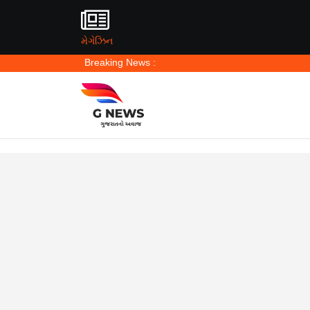
મેગેઝિન
Breaking News :