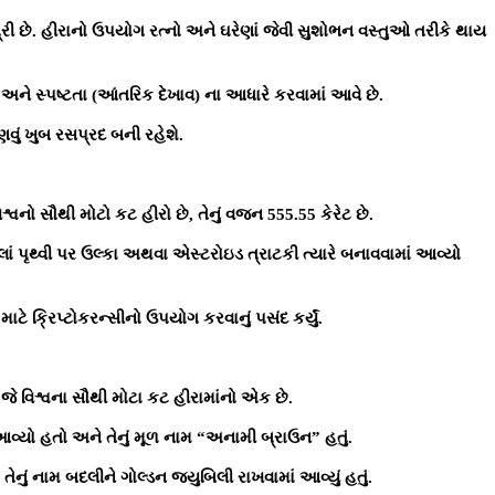
રી છે. હીરાનો ઉપયોગ રત્નો અને ઘરેણાં જેવી સુશોભન વસ્તુઓ તરીકે થાય
 અને સ્પષ્ટતા (આંતરિક દેખાવ) ના આધારે કરવામાં આવે છે.
ણવું ખુબ રસપ્રદ બની રહેશે.
િશ્વનો સૌથી મોટો કટ હીરો છે, તેનું વજન 555.55 કેરેટ છે.
ેલાં પૃથ્વી પર ઉલ્કા અથવા એસ્ટરોઇડ ત્રાટકી ત્યારે બનાવવામાં આવ્યો
માટે ક્રિપ્ટોકરન્સીનો ઉપયોગ કરવાનું પસંદ કર્યું.
 જે વિશ્વના સૌથી મોટા કટ હીરામાંનો એક છે.
 આવ્યો હતો અને તેનું મૂળ નામ “અનામી બ્રાઉન” હતું.
 તેનું નામ બદલીને ગોલ્ડન જ્યુબિલી રાખવામાં આવ્યું હતું.