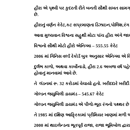
હીરા એ પૃથ્વી પર કુદરતી રીતે બનતી સૌથી સખત સામગ્
છે.
હીરાનું વર્ણન કેરેટ,કટ સપ્રમાણતા ડિઝાઇન,પોલિશ,રંગ
આવા મુલ્યવાન વિશ્વના સહુથી મોટા પાંચ હીરા અંગે જા
વિશ્વનો સૌથી મોટો હીરો
એનિગ્મા – 555.55 કેરેટ
2006 માં ગિનિસ વર્લ્ડ રેકોર્ડ બુક અનુસાર એનિગ્મા એ વ
દુર્લભ કાળો, અથવા કાર્બોનાડો, હીરા 2.6 અબજ વર્ષ પહ
હોવાનું માનવામાં આવે છે.
તે લંડનમાં રૂ. 32 કરોડમાં વેચાયો હતો. ખરીદદારે ખરીદી 
ગોલ્ડન જ્યુબિલી ડાયમંડ – 545.67 કેરેટ
ગોલ્ડન જ્યુબિલી ડાયમંડ એ પીળો-ભૂરા રંગનો પથ્થર છે
તે 1985 માં દક્ષિણ આફ્રિકામાં પ્રીમિયર ખાણમાં મળી
2000 માં થાઇલેન્ડના ભૂતપૂર્વ રાજા, રાજા ભૂમિબોલ દ્વારા