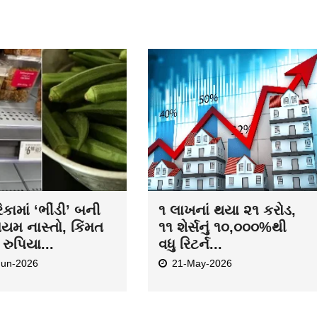
કામાં ‘ભીંડી’ બની
૧ લાખનાં થયા ૨૧ કરોડ,
િયમ નાસ્તો, કિંમત
૧૧ શેર્સનું ૧૦,૦૦૦%થી
રુપિયા...
વધુ રિટર્ન...
Jun-2026
21-May-2026