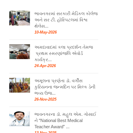
ભાવનગરમાં સરકારી મેડિકલ કોલેજ
અને સર ટી. હોસ્પિટલમાં વિશ્વ
થેલેસ...
10-May-2026
અમદાવાદમાં કલા પ્રદર્શન તેમજ
પ્રથમ સ્મરણાંજલિ એવોર્ડ
કાર્યક્ર...
24-Apr-2026
અમૂલના પ્રણેતા ડૉ. વર્ગીસ
કુરિયનના જન્મદિન પર મિલ્ક ડેની
ભવ્ય ઉજ...
26-Nov-2025
ભાવનગરના ડૉ. મહુલ એમ. ગોસાઈ
ને “National Best Medical
Teacher Award” ...
13-Nov-2025