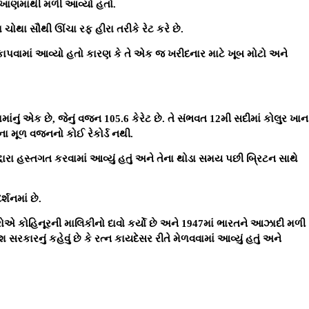
ીન ખાણમાંથી મળી આવ્યો હતો.
ચોથા સૌથી ઊંચા રફ હીરા તરીકે રેટ કરે છે.
ં કાપવામાં આવ્યો હતો કારણ કે તે એક જ ખરીદનાર માટે ખૂબ મોટો અને
ંનું એક છે, જેનું વજન 105.6 કેરેટ છે. તે સંભવત 12મી સદીમાં કોલુર ખાન
ના મૂળ વજનનો કોઈ રેકોર્ડ નથી.
દ્વારા હસ્તગત કરવામાં આવ્યું હતું અને તેના થોડા સમય પછી બ્રિટન સાથે
્શનમાં છે.
એ કોહિનૂરની માલિકીનો દાવો કર્યો છે અને 1947માં ભારતને આઝાદી મળી
 સરકારનું કહેવું છે કે રત્ન કાયદેસર રીતે મેળવવામાં આવ્યું હતું અને