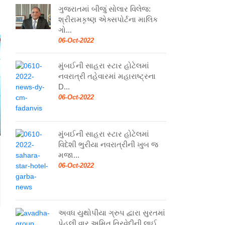
ગુજરાતમાં બીજું સોલાર વિલેજ:
શ્રીરામકૃષ્ણ એક્સપોર્ટના માલિક
ગો...
06-Oct-2022
મુંબઈની સાહરા સ્ટાર હોટેલમાં
નવરાત્રી તહેવારમાં મહારાષ્ટ્રના
D...
06-Oct-2022
મુંબઈની સાહરા સ્ટાર હોટેલમાં
વિદેશી ભુરીયા નવરાત્રીની ખુબ જ
મજા...
06-Oct-2022
અવધ યુથોપીયા ગ્રુપ દ્વારા સુરતમાં
પેહલી વાર અમિત ત્રિવેદીની લાઈ...