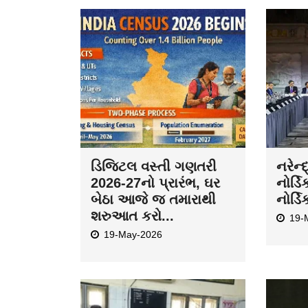
ડિજિટલ વસ્તી ગણતરી
નરેન્
2026-27નો પ્રારંભ, ઘર
નોર્ડિ
બેઠા આજે જ તમારાથી
નોર્ડિ
શરુઆત કરો...
19-
19-May-2026