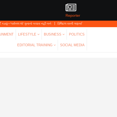
Reporter
લો' ગુનાનો બચાવ નહીં બને
ડિજિટલ વસ્તી ગણતરી 2026-27નો પ્રારંભ, ઘર બેઠા આજે જ તમારાથ
AINMENT
LIFESTYLE
BUSINESS
POLITICS
EDITORIAL TRAINING
SOCIAL MEDIA