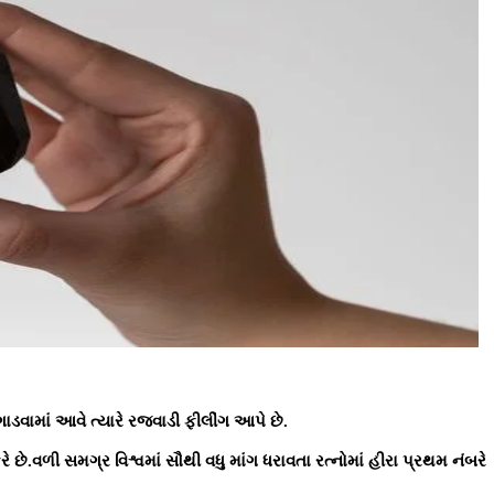
ગાડવામાં આવે ત્યારે રજવાડી ફીલીંગ આપે છે.
 કરે છે.વળી સમગ્ર વિશ્વમાં સૌથી વધુ માંગ ધરાવતા રત્નોમાં હીરા પ્રથમ નંબરે