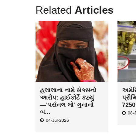
Related
Articles
હલાલાના નામે સેક્સનો
અમેરિ
આરોપ: હાઈકોર્ટે કહ્યું
પ્રીમ
—'પર્સનલ લો' ગુનાનો
7250 
બ...
08-
04-Jul-2026