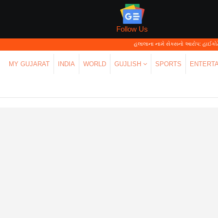
Follow Us
હલાલાના નામે સેક્સનો આરોપ: હાઈકોર્ટે કહ્યું—'પર્સનલ 
MY GUJARAT
INDIA
WORLD
GUJLISH
SPORTS
ENTERT