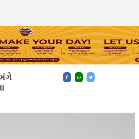
અંગે
મા