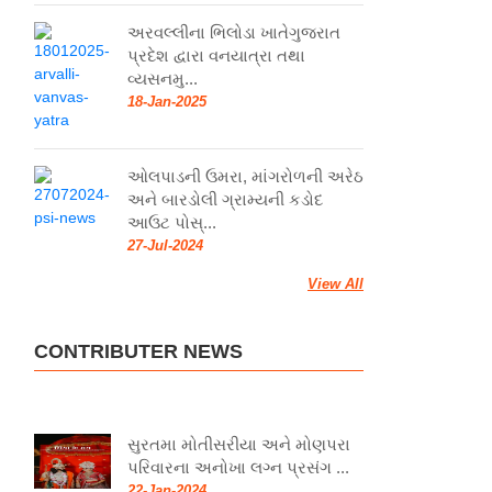
અરવલ્લીના ભિલોડા ખાતેગુજરાત
પ્રદેશ દ્વારા વનયાત્રા તથા
વ્યસનમુ...
18-Jan-2025
ઓલપાડની ઉમરા, માંગરોળની અરેઠ
અને બારડોલી ગ્રામ્યની કડોદ
આઉટ પોસ્...
27-Jul-2024
View All
CONTRIBUTER NEWS
સુરતમા મોતીસરીયા અને મોણપરા
પરિવારના અનોખા લગ્ન પ્રસંગ ...
22-Jan-2024