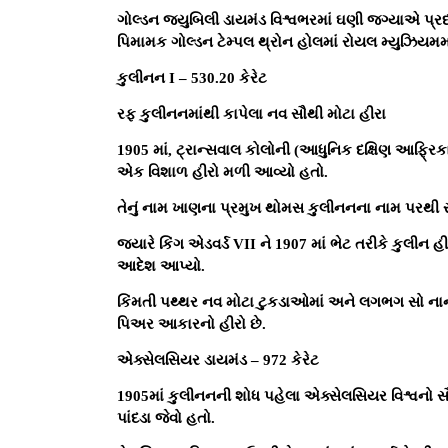
ગોલ્ડન જ્યુબિલી ડાયમંડ વિશ્વભરમાં ઘણી જગ્યાએ પ્રદર
પિમામક ગોલ્ડન ટેમ્પલ થ્રોન હોલમાં રોયલ મ્યુઝિયમમાં 
કુલીનન I – 530.20 કેરેટ
રફ કુલીનનમાંથી કાપેલા નવ સૌથી મોટા હીરા
1905 માં, ટ્રાન્સવાલ કોલોની (આધુનિક દક્ષિણ આફ્રિ
એક વિશાળ હીરો મળી આવ્યો હતો.
તેનું નામ ખાણના પ્રમુખ થોમસ કુલીનનના નામ પરથી રાખ
જ્યારે કિંગ એડવર્ડ VII ને 1907 માં ભેટ તરીકે કુલીન હ
આદેશ આપ્યો.
કિંમતી પથ્થર નવ મોટા ટુકડાઓમાં અને લગભગ સો નાના 
પિઅર આકારનો હીરો છે.
એક્સેલસિયર ડાયમંડ – 972 કેરેટ
1905માં કુલીનનની શોધ પહેલા એક્સેલસિયર વિશ્વનો સૌ
પાંદડા જેવો હતો.