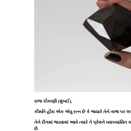
રાજ કીકાણી (મુંબઈ),
કીંમતિ હીરા એક એવુ રત્ન છે કે જ્યારે તેને તાજ પર લ
તેને રીંગમાં જડવામાં આવે ત્યારે તે પ્રેમને વ્યાખ્યાયિત
છે.