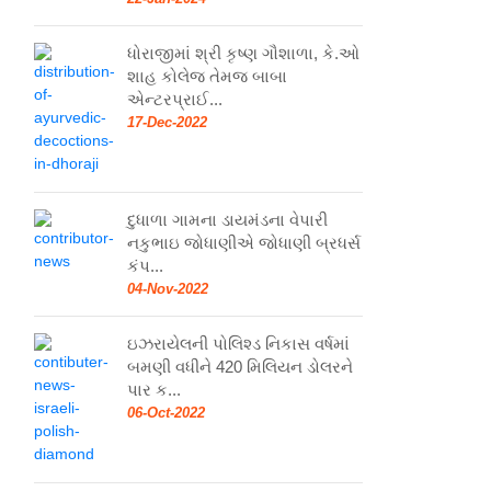
ધોરાજીમાં શ્રી કૃષ્ણ ગૌશાળા, કે.ઓ
શાહ કોલેજ તેમજ બાબા
એન્ટરપ્રાઈ...
17-Dec-2022
દુધાળા ગામના ડાયમંડના વેપારી
નકુભાઇ જોધાણીએ જોધાણી બ્રધર્સ
કંપ...
04-Nov-2022
ઇઝરાયેલની પોલિશ્ડ નિકાસ વર્ષમાં
બમણી વધીને 420 મિલિયન ડોલરને
પાર ક...
06-Oct-2022