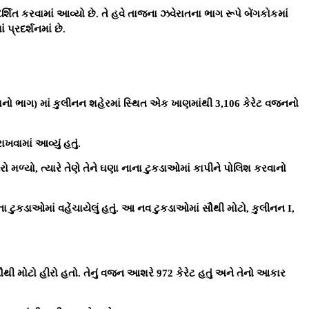
્શિત કરવામાં આવ્યો છે. તે હવે તાજના ઝવેરાતના ભાગ રૂપે બેંગકોકમાં
પ્રદર્શનમાં છે.
કાનો ભાગ) માં કુલીનન શહેરમાં સ્થિત એક ખાણમાંથી 3,106 કેરેટ વજનનો
વામાં આવ્યું હતું.
ીરો મળ્યો, ત્યારે તેણે તેને ઘણા નાના ટુકડાઓમાં કાપીને પોલિશ કરવાનો
ટુકડાઓમાં વહેંચાયેલું હતું. આ નવ ટુકડાઓમાં સૌથી મોટો, કુલીનન I,
થી મોટો હીરો હતો. તેનું વજન આશરે 972 કેરેટ હતું અને તેનો આકાર