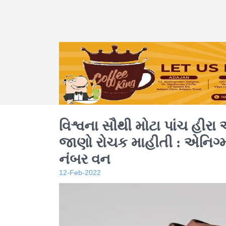
વિશ્વના સૌથી મોટા પાંચ હીરા 
જાણો રોચક માહીતી : એનિગ્
નંબર વન
12-Feb-2022