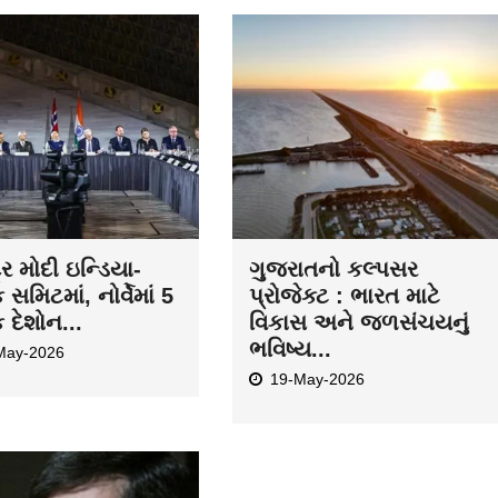
દ્ર મોદી ઇન્ડિયા-
ગુજરાતનો કલ્પસર
ક સમિટમાં, નોર્વેમાં 5
પ્રોજેક્ટ : ભારત માટે
ક દેશોન...
વિકાસ અને જળસંચયનું
ભવિષ્ય...
May-2026
19-May-2026