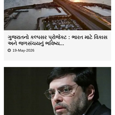
ગુજરાતનો કલ્પસર પ્રોજેક્ટ : ભારત માટે વિકાસ
અને જળસંચયનું ભવિષ્ય...
19-May-2026