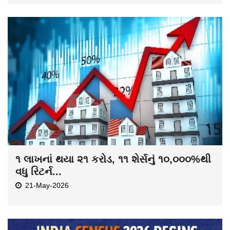
૧ લાખનાં થયા ૨૧ કરોડ, ૧૧ શેર્સનું ૧૦,૦૦૦%થી
વધુ રિટર્ન...
21-May-2026