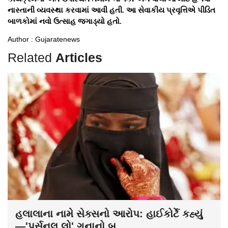
નાસ્તાની વ્યવસ્થા કરવામાં આવી હતી. આ સેવાકીય પ્રવૃત્તિએ પીડિત
બાળકોમાં નવો ઉત્સાહ જગાડ્યો હતો.
Author : Gujaratenews
Related
Articles
હલાલાના નામે સેક્સનો આરોપ: હાઈકોર્ટે કહ્યું
—'પર્સનલ લો' ગુનાનો બ...