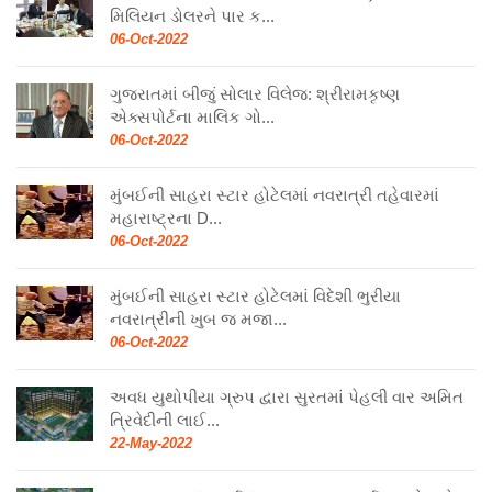
મિલિયન ડોલરને પાર ક...
06-Oct-2022
ગુજરાતમાં બીજું સોલાર વિલેજ: શ્રીરામકૃષ્ણ
એક્સપોર્ટના માલિક ગો...
06-Oct-2022
મુંબઈની સાહરા સ્ટાર હોટેલમાં નવરાત્રી તહેવારમાં
મહારાષ્ટ્રના D...
06-Oct-2022
મુંબઈની સાહરા સ્ટાર હોટેલમાં વિદેશી ભુરીયા
નવરાત્રીની ખુબ જ મજા...
06-Oct-2022
અવધ યુથોપીયા ગ્રુપ દ્વારા સુરતમાં પેહલી વાર અમિત
ત્રિવેદીની લાઈ...
22-May-2022