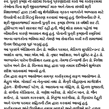
​સ્વ. પુત્રી કૃષ્ણા ની યાદમાં પિતાનું પ્રેરણાદાયી કાર્ય ​આ કાર્યક્રમમાં
તેઓના પિતા શ્રી જીવરાજભાઈ મારુ અને તેમના સંબંધી શ્રી
વિશાલભાઈ દ્વારા 25થી વધુ થેલેસેમિયા ગ્રસ્ત બાળકોને અભ્યાસ માટે
ઉપયોગી સ્ટડી કિટનું વિતરણ કરવામાં આવ્યું હતું. ઉલ્લેખનીય છે કે,
શ્રી જીવરાજભાઈ મારુની પુત્રી સ્વ. કૃષ્ણા છેલ્લા 18 વર્ષથી સર ટી.
હોસ્પિટલ ખાતે સારવાર લઈ રહી હતી, જેનું થોડા સમય પહેલાં આ
બીમારીના કારણે અવસાન થયું હતું. પોતાની પુત્રી કૃષ્ણાની સ્મૃતિમાં
અન્ય બાળકોના ભવિષ્ય માટે તેમણે આ સેવાકીય કાર્ય કરી સમાજમાં
ઉત્તમ ઉદાહરણ પૂરું પાડ્યું હતું.
​આ પ્રસંગે એડિશનલ ડીન ડો. અમિત પરમાર, મેડિકલ સુપરિટેન્ડન્ટ ડો.
અશોક વાળા, આર.એમ.ઓ. ડો. તૃષાર આદેશરા, અને યુનિટ-૨ હેડ ડો.
અલ્પાબેન પારેખ ઉપસ્થિત રહ્યા હતા. તેમજ ઈન્ચાર્જ ડીન ડો. નિલેશ
પારેખ અને ડીન ડો. ચિન્મય શાહ દ્વારા પણ તમામ દર્દીઓને શુભેચ્છા
સંદેશ પાઠવવામાં આવ્યો હતો.
​ટીમ દ્વારા સફળ આયોજન ​સમગ્ર કાર્યક્રમનું સફળ આયોજન ડો.
મેહુલ એમ. ગોસાઈ ના નેતૃત્વમાં તથા ડો. મૈત્રી ચૌહાણના માર્ગદર્શન
હેઠળ - દિલીપભાઈ પટેલ, ડો. આરાધના બા ગોહિલ, ડો. હિનલ ગુજરાતી,
ડો. સંગીતા કોડિયાતર, ડો. ગણેશ બારૈયા, ડો. મોઈન ખાન, ડો. જૈન
મર્ચન્ટ, ડો. પાયલ કાકરવાલ, ડો. નિકુંજ કારંગીયા, ડો. પ્રિયંકા દેહૂરી
અને પંકજ પરમાર સહિતની ટીમ દ્વારા કરવામાં આવ્યું હતું.
​કાર્યક્રમના અંતે ઉપસ્થિત તમામ બાળકો અને વાલીઓ માટે હળવા