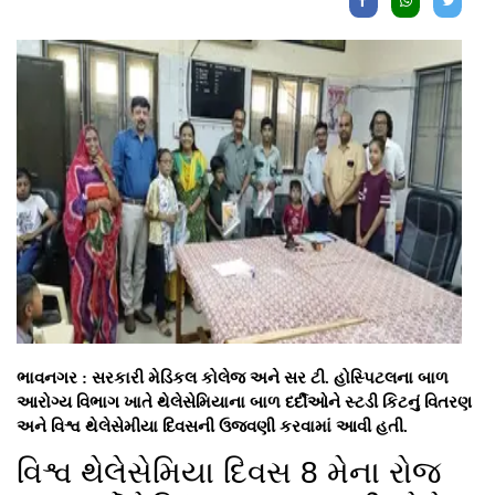
ભાવનગર : સરકારી મેડિકલ કોલેજ અને સર ટી. હોસ્પિટલના બાળ
આરોગ્ય વિભાગ ખાતે થેલેસેમિયાના બાળ દર્દીઓને સ્ટડી કિટનું વિતરણ
અને વિશ્વ થેલેસેમીયા દિવસની ઉજવણી કરવામાં આવી હતી.
વિશ્વ થેલેસેમિયા દિવસ 8 મેના રોજ