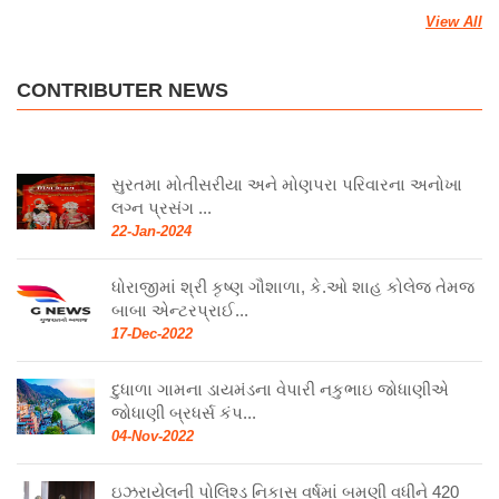
View All
CONTRIBUTER NEWS
સુરતમા મોતીસરીયા અને મોણપરા પરિવારના અનોખા
લગ્ન પ્રસંગ ...
22-Jan-2024
ધોરાજીમાં શ્રી કૃષ્ણ ગૌશાળા, કે.ઓ શાહ કોલેજ તેમજ
બાબા એન્ટરપ્રાઈ...
17-Dec-2022
દુધાળા ગામના ડાયમંડના વેપારી નકુભાઇ જોધાણીએ
જોધાણી બ્રધર્સ કંપ...
04-Nov-2022
ઇઝરાયેલની પોલિશ્ડ નિકાસ વર્ષમાં બમણી વધીને 420