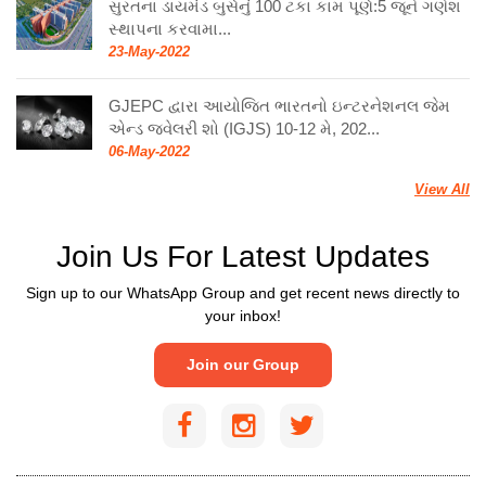
સુરતના ડાયમંડ બુર્સનું 100 ટકા કામ પૂર્ણ:5 જૂને ગણેશ
સ્થાપના કરવામા...
23-May-2022
GJEPC દ્વારા આયોજિત ભારતનો ઇન્ટરનેશનલ જેમ
એન્ડ જ્વેલરી શો (IGJS) 10-12 મે, 202...
06-May-2022
View All
Join Us For Latest Updates
Sign up to our WhatsApp Group and get recent news directly to
your inbox!
Join our Group