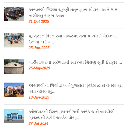
અરવલ્લી જિલ્લા ચૂંટણી તંત્ર દ્વારા મોડાસા ખાતે SIR
તાલીમનું સફળ આય...
31-Oct-2025
પૂરગ્રસ્ત વિસ્તારમાં બજરંગદળના કાર્યકરો મેદાનમાં
ઉતર્યા, ઘરે ઘ...
25-Jun-2025
ગારીયાધારના સરંભડામાં સડકથી શિક્ષણ સુધી ફેરફાર ...
25-May-2025
અરવલ્લીના ભિલોડા ખાતેગુજરાત પ્રદેશ દ્વારા વનયાત્રા
તથા વ્યસનમુ...
18-Jan-2025
ઓલપાડની ઉમરા, માંગરોળની અરેઠ અને બારડોલી
ગ્રામ્યની કડોદ આઉટ પોસ્...
27-Jul-2024