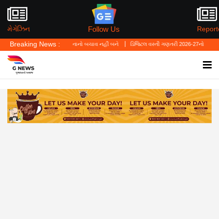
Follow Us
મેગેઝિન
Report
Breaking News :
—'પર્સનલ લો' ગુનાનો બચાવ નહીં બને
ડિજિટલ વસ્તી ગણતરી 2026-27નો પ્રારંભ, ઘર બેઠા આજે