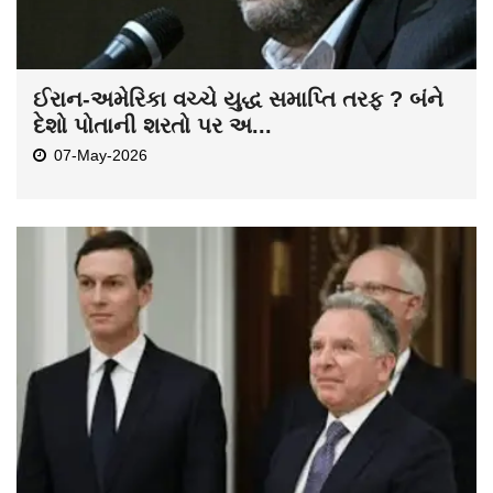
ઈરાન-અમેરિકા વચ્ચે યુદ્ધ સમાપ્તિ તરફ ? બંને
દેશો પોતાની શરતો પર અ...
07-May-2026