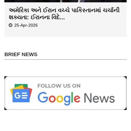
અમેરિકા અને ઈરાન વચ્ચે પાકિસ્તાનમાં ચર્ચાની
શક્યતા: ઈરાનના વિદે...
25-Apr-2026
BRIEF NEWS