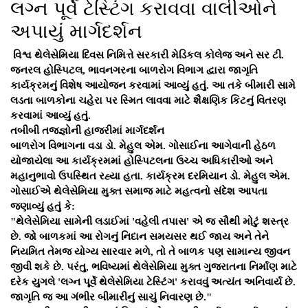
લગ્ન પૂર્વે ટેસ્ટિંગ કરાવવા વાલીઓને
અપાયું માર્ગદર્શન
​ વિશ્વ થેલેસેમિયા દિવસ નિમિત્તે સરકારી મેડિકલ કોલેજ અને સર ટી.
જનરલ હોસ્પિટલ, ભાવનગરના બાળરોગ વિભાગ દ્વારા જાગૃતિ
કાર્યક્રમનું વિશેષ આયોજન કરવામાં આવ્યું હતું. આ તકે બીમારી સામે
લડતા બાળકોના ચહેરા પર સ્મિત લાવવા માટે શૈક્ષણિક કિટનું વિતરણ
કરવામાં આવ્યું હતું.
​તબીબી તજજ્ઞોની હાજરીમાં માર્ગદર્શન
​બાળરોગ વિભાગના વડા ડો. મેહુલ એમ. ગોસાઈના આગેવાની હેઠળ
યોજાયેલા આ કાર્યક્રમમાં હોસ્પિટલના ઉચ્ચ અધિકારીઓ અને
મહાનુભાવો ઉપસ્થિત રહ્યા હતા. કાર્યક્રમ દરમિયાન ડો. મેહુલ એમ.
ગોસાઈએ થેલેસેમિયા મુક્ત સમાજ માટે મહત્વનો સંદેશ આપતા
જણાવ્યું હતું કે:
​"થેલેસેમિયા સામેની લડાઈમાં 'વહેલી તપાસ' એ જ સૌથી મોટું શસ્ત્ર
છે. જો બાળકમાં આ રોગનું નિદાન સમયસર થઈ જાય અને તેને
નિયમિત તેમજ યોગ્ય સારવાર મળે, તો તે બાળક પણ સામાન્ય જીવન
જીવી શકે છે. પરંતુ, ભવિષ્યમાં થેલેસેમિયા મુક્ત ગુજરાતના નિર્માણ માટે
દરેક યુગલે 'લગ્ન પૂર્વે થેલેસેમિયા ટેસ્ટિંગ' કરાવવું અત્યંત અનિવાર્ય છે.
જાગૃતિ જ આ ગંભીર બીમારીનું સાચું નિવારણ છે."