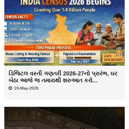
ડિજિટલ વસ્તી ગણતરી 2026-27નો પ્રારંભ, ઘર
બેઠા આજે જ તમારાથી શરુઆત કરો...
19-May-2026