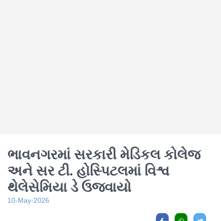
ભાવનગરમાં સરકારી મેડિકલ કોલેજ
અને સર ટી. હોસ્પિટલમાં વિશ્વ
થેલેસેમિયા ડે ઉજવાયો
10-May-2026