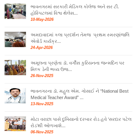
ભાવનગરમાં સરકારી મેડિકલ કોલેજ અને સર ટી.
હોસ્પિટલમાં વિશ્વ થેલેસ...
10-May-2026
અમદાવાદમાં કલા પ્રદર્શન તેમજ પ્રથમ સ્મરણાંજલિ
એવોર્ડ કાર્યક્ર...
24-Apr-2026
અમૂલના પ્રણેતા ડૉ. વર્ગીસ કુરિયનના જન્મદિન પર
મિલ્ક ડેની ભવ્ય ઉજ...
26-Nov-2025
ભાવનગરના ડૉ. મહુલ એમ. ગોસાઈ ને “National Best
Medical Teacher Award” ...
13-Nov-2025
મોટા વરાછા પાસે દુખિયાનો દરબાર રોડ હવે ‘સરદાર પટેલ
રોડ’થી ઓળખાશે...
06-Nov-2025