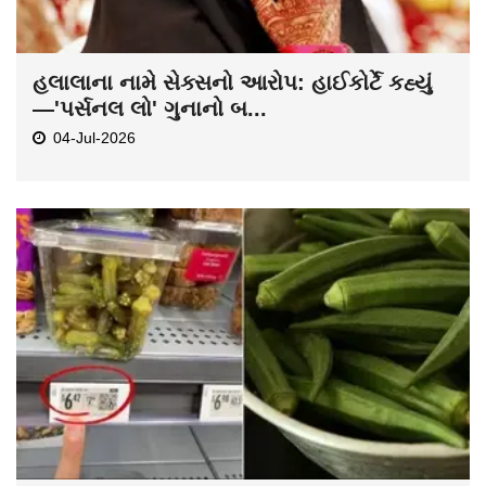
હલાલાના નામે સેક્સનો આરોપ: હાઈકોર્ટે કહ્યું
—'પર્સનલ લો' ગુનાનો બ...
04-Jul-2026