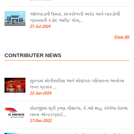
ઓલપાડની ઉમરા, માંગરોળની અરેઠ અને બારડોલી
ગ્રામ્યની કડોદ આઉટ પોસ્...
27-Jul-2024
View All
CONTRIBUTER NEWS
સુરતમા મોતીસરીયા અને મોણપરા પરિવારના અનોખા
લગ્ન પ્રસંગ ...
22-Jan-2024
ધોરાજીમાં શ્રી કૃષ્ણ ગૌશાળા, કે.ઓ શાહ કોલેજ તેમજ
બાબા એન્ટરપ્રાઈ...
17-Dec-2022