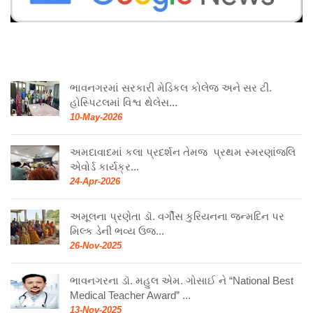
ભાવનગરમાં સરકારી મેડિકલ કોલેજ અને સર ટી.
હોસ્પિટલમાં વિશ્વ થેલેસ...
10-May-2026
અમદાવાદમાં કલા પ્રદર્શન તેમજ પ્રથમ સ્મરણાંજલિ
એવોર્ડ કાર્યક્ર...
24-Apr-2026
અમૂલના પ્રણેતા ડૉ. વર્ગીસ કુરિયનના જન્મદિન પર
મિલ્ક ડેની ભવ્ય ઉજ...
26-Nov-2025
ભાવનગરના ડૉ. મહુલ એમ. ગોસાઈ ને “National Best
Medical Teacher Award” ...
13-Nov-2025