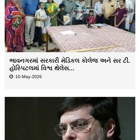
ભાવનગરમાં સરકારી મેડિકલ કોલેજ અને સર ટી.
હોસ્પિટલમાં વિશ્વ થેલેસ...
10-May-2026