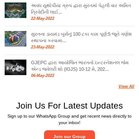
અવધ યુથોપીયા ગ્રુપ દ્વારા સુરતમાં પેહલી વાર અમિત
ત્રિવેદીની લાઈ...
22-May-2022
સુરતના ડાયમંડ બુર્સનું 100 ટકા કામ પૂર્ણ:5 જૂને ગણેશ
સ્થાપના કરવામા...
23-May-2022
GJEPC દ્વારા આયોજિત ભારતનો ઇન્ટરનેશનલ જેમ
એન્ડ જ્વેલરી શો (IGJS) 10-12 મે, 202...
06-May-2022
View All
Join Us For Latest Updates
Sign up to our WhatsApp Group and get recent news directly to
your inbox!
Join our Group