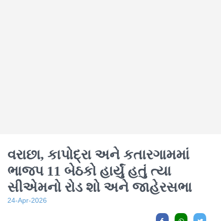
વરાછા, કાપોદ્રા અને કતારગામમાં
ભાજપ 11 બેઠકો હાર્યું હતું ત્યા
સીએમનો રોડ શો અને જાહેરસભા
24-Apr-2026