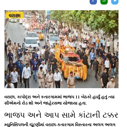
વરાછા, કાપોદ્રા અને કતારગામમાં ભાજપ 11 બેઠકો હાર્યું હતું ત્યા
સીએમનો રોડ શો અને જાહેરસભા યોજાયા હતા.
ભાજપ અને આપ સામે કાંટાની ટક્કર
મ્યુનિસિપલની ચૂંટણીમાં વરાછા-કતારગામ વિસ્તારના અલગ અલગ