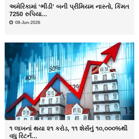
અમેરિકામાં ‘ભીંડી’ બની પ્રીમિયમ નાસ્તો, કિંમત
7250 રુપિયા...
08-Jun-2026
૧ લાખનાં થયા ૨૧ કરોડ, ૧૧ શેર્સનું ૧૦,૦૦૦%થી
વધુ રિટર્ન...