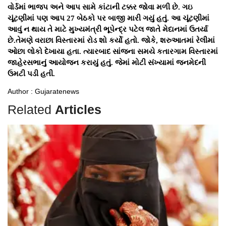
વોર્ડમાં ભાજપ અને આપ સામે કાંટાની ટક્કર જોવા મળી છે. ગઇ
ચૂંટણીમાં પણ આપ 27 બેઠકો પર બાજી મારી ગયું હતું. આ ચૂંટણીમાં
આવું ન થાય તે માટે મુખ્યમંત્રી ભૂપેન્દ્ર પટેલ જાતે મેદાનમાં ઉતર્યા
છે.તેમણે વરાછા વિસ્તારમાં રોડ શો કર્યો હતો. જોકે, શરુઆતમાં રેલીમાં
ઓછા લોકો દેખાયા હતા. ત્યારબાદ સાંજના સમયે કતારગામ વિસ્તારમાં
જાહેરસભાનું આયોજન કરાયું હતું. જેમાં મોટી સંખ્યામાં જનમેદની
ઉમટી પડી હતી.
Author : Gujaratenews
Related
Articles