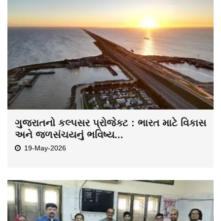
ગુજરાતનો કલ્પસર પ્રોજેક્ટ : ભારત માટે વિકાસ
અને જળસંચયનું ભવિષ્ય...
19-May-2026