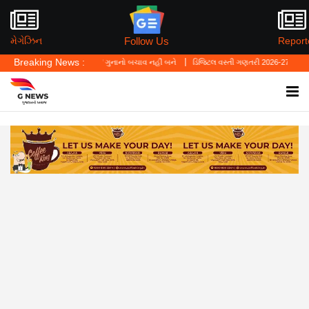
Follow Us
મેગેઝિન
Report
Breaking News :
્યું—'પર્સનલ લો' ગુનાનો બચાવ નહીં બને
ડિજિટલ વસ્તી ગણતરી 2026-27નો પ્રારંભ, ઘર બેઠા 