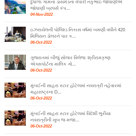
દુધાળા ગામના ડાયમંડના વેપારી નકુભાઇ જોધાણીએ
જોધાણી બ્રધર્સ કંપ...
04-Nov-2022
ઇઝરાયેલની પોલિશ્ડ નિકાસ વર્ષમાં બમણી વધીને 420
મિલિયન ડોલરને પાર ક...
06-Oct-2022
ગુજરાતમાં બીજું સોલાર વિલેજ: શ્રીરામકૃષ્ણ
એક્સપોર્ટના માલિક ગો...
06-Oct-2022
મુંબઈની સાહરા સ્ટાર હોટેલમાં નવરાત્રી તહેવારમાં
મહારાષ્ટ્રના D...
06-Oct-2022
મુંબઈની સાહરા સ્ટાર હોટેલમાં વિદેશી ભુરીયા
નવરાત્રીની ખુબ જ મજા...
06-Oct-2022