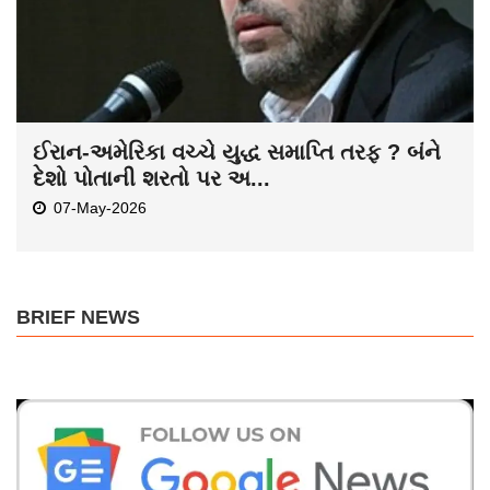
ઈરાન-અમેરિકા વચ્ચે યુદ્ધ સમાપ્તિ તરફ ? બંને
દેશો પોતાની શરતો પર અ...
07-May-2026
BRIEF NEWS