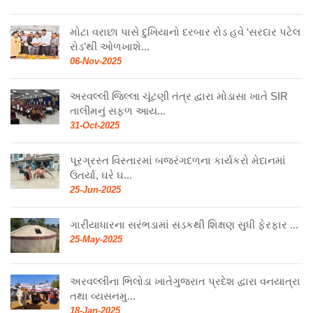
મોટા વરાછા પાસે દુખિયાનો દરબાર રોડ હવે ‘સરદાર પટેલ
રોડ’થી ઓળખાશે...
06-Nov-2025
અરવલ્લી જિલ્લા ચૂંટણી તંત્ર દ્વારા મોડાસા ખાતે SIR
તાલીમનું સફળ આય...
31-Oct-2025
પૂરગ્રસ્ત વિસ્તારમાં બજરંગદળના કાર્યકરો મેદાનમાં
ઉતર્યા, ઘરે ઘ...
25-Jun-2025
ગારીયાધારના સરંભડામાં સડકથી શિક્ષણ સુધી ફેરફાર ...
25-May-2025
અરવલ્લીના ભિલોડા ખાતેગુજરાત પ્રદેશ દ્વારા વનયાત્રા
તથા વ્યસનમુ...
18-Jan-2025