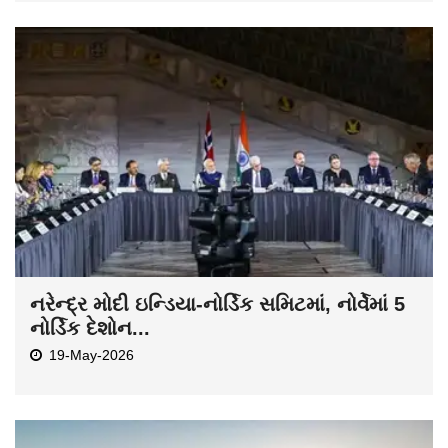
નરેન્દ્ર મોદી ઇન્ડિયા-નોર્ડિક સમિટમાં, નોર્વેમાં 5
નોર્ડિક દેશોન...
19-May-2026