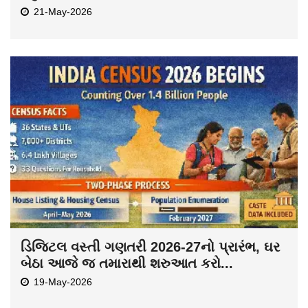
21-May-2026
ડિજિટલ વસ્તી ગણતરી 2026-27નો પ્રારંભ, ઘર
બેઠા આજે જ તમારાથી શરુઆત કરો...
19-May-2026