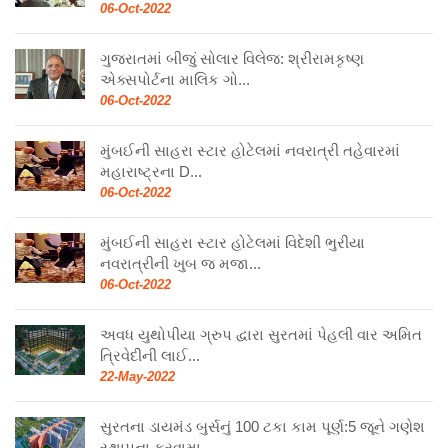
06-Oct-2022
ગુજરાતમાં બીજું સોલાર વિલેજ: શ્રીરામકૃષ્ણ
એક્સપોર્ટના માલિક ગો...
06-Oct-2022
મુંબઈની સાહરા સ્ટાર હોટેલમાં નવરાત્રી તહેવારમાં
મહારાષ્ટ્રના D...
06-Oct-2022
મુંબઈની સાહરા સ્ટાર હોટેલમાં વિદેશી ભુરીયા
નવરાત્રીની ખુબ જ મજા...
06-Oct-2022
અવધ યુથોપીયા ગ્રુપ દ્વારા સુરતમાં પેહલી વાર અમિત
ત્રિવેદીની લાઈ...
22-May-2022
સુરતના ડાયમંડ બુર્સનું 100 ટકા કામ પૂર્ણ:5 જૂને ગણેશ
સ્થાપના કરવામા...