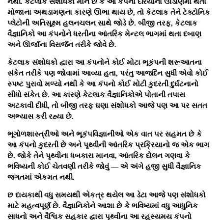
નથી. કેટલાક સંશોધકો માને છે કે આ કંપનો દરિયાના ઊંડાણમાં થતા
મોજાના અથડામણના કારણે ઊભા થાય છે, તો કેટલાક તેને ટેક્ટોનિક
પ્લેટોની અતિસૂક્ષ્મ હલનચલન સાથે જોડે છે. બીજી તરફ, કેટલાક
વૈજ્ઞાનિકો આ કંપનોને ધરતીના આંતરિક મેન્ટલ ભાગમાં થતા દબાણ
અને ઊર્જાના વિસર્જન તરીકે જોવે છે.
કેટલાક સંશોધકો દ્વારા આ કંપનોને કોઈ મોટા ભૂકંપની શરૂઆતના
સંકેત તરીકે પણ જોવામાં આવ્યા હતા, પરંતુ આજદિન સુધી એવો કોઈ
સ્પષ્ટ પુરાવો મળ્યો નથી કે આ કંપનો કોઈ મોટી કુદરતી દુર્ઘટનાનો
સીધો સંકેત છે. આ કારણે કેટલાક વૈજ્ઞાનિકોએ પોતાની તપાસ
અટકાવી દીધી, તો બીજી તરફ ઘણા સંશોધકો આજે પણ આ પર સતત
અભ્યાસ કરી રહ્યા છે.
ભૂગોળશાસ્ત્રીઓ અને ભૂકંપવિજ્ઞાનીઓ એક વાત પર સહમત છે કે
આ કંપનો કુદરતી છે અને પૃથ્વીની આંતરિક પ્રક્રિયાનો જ એક ભાગ
છે. જોકે તેને પૃથ્વીના ધબકારા માનવા, આંતરિક દોલન ગણવા કે
ભવિષ્યની કોઈ ચેતવણી તરીકે જોવું — એ અંગે હજી સુધી વૈજ્ઞાનિક
જગતમાં એકમત નથી.
છ દાયકાથી વધુ સમયથી એકત્ર થયેલ આ ડેટા આજે પણ સંશોધકો
માટે મહત્વપૂર્ણ છે. વૈજ્ઞાનિકોને આશા છે કે ભવિષ્યમાં વધુ આધુનિક
સાધનો અને વૈશ્વિક સહકાર દ્વારા પૃથ્વીના આ રહસ્યમય કંપનો