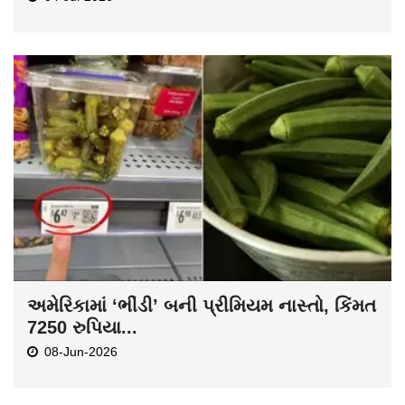
અમેરિકામાં ‘ભીંડી’ બની પ્રીમિયમ નાસ્તો, કિંમત
7250 રુપિયા...
08-Jun-2026