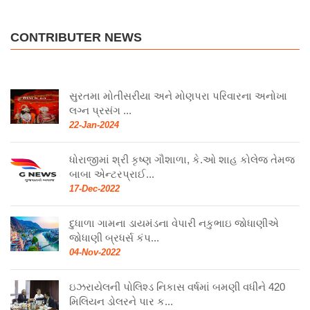
CONTRIBUTER NEWS
સુરતમા મોતીસરીયા અને મોણપરા પરિવારના અનોખા
લગ્ન પ્રસંગ ...
22-Jan-2024
ધોરાજીમાં શ્રી કૃષ્ણ ગૌશાળા, કે.ઓ શાહ કોલેજ તેમજ
બાબા એન્ટરપ્રાઈ...
17-Dec-2022
દુધાળા ગામના ડાયમંડના વેપારી નકુભાઇ જોધાણીએ
જોધાણી બ્રધર્સ કંપ...
04-Nov-2022
ઇઝરાયેલની પોલિશ્ડ નિકાસ વર્ષમાં બમણી વધીને 420
મિલિયન ડોલરને પાર ક...