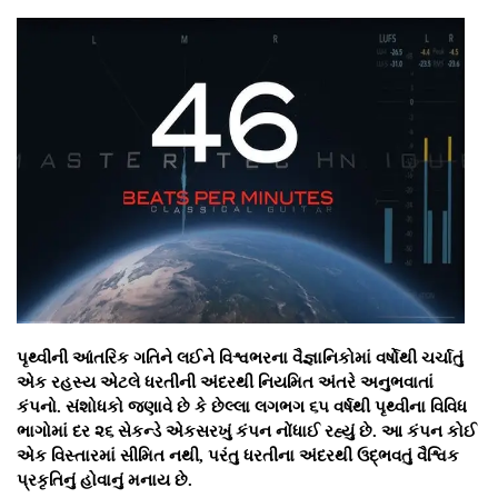
પૃથ્વીની આંતરિક ગતિને લઈને વિશ્વભરના વૈજ્ઞાનિકોમાં વર્ષોથી ચર્ચાતું
એક રહસ્ય એટલે ધરતીની અંદરથી નિયમિત અંતરે અનુભવાતાં
કંપનો. સંશોધકો જણાવે છે કે છેલ્લા લગભગ ૬૫ વર્ષથી પૃથ્વીના વિવિધ
ભાગોમાં દર ૨૬ સેકન્ડે એકસરખું કંપન નોંધાઈ રહ્યું છે. આ કંપન કોઈ
એક વિસ્તારમાં સીમિત નથી, પરંતુ ધરતીના અંદરથી ઉદ્ભવતું વૈશ્વિક
પ્રકૃતિનું હોવાનું મનાય છે.