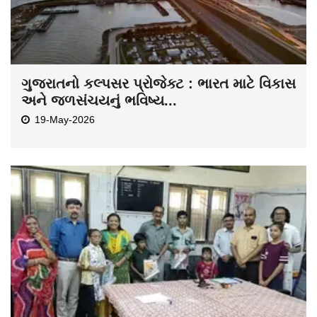
ગુજરાતનો કલ્પસર પ્રોજેક્ટ : ભારત માટે વિકાસ
અને જળસંચયનું ભવિષ્ય...
19-May-2026