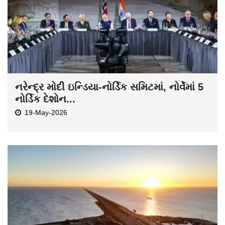
નરેન્દ્ર મોદી ઇન્ડિયા-નોર્ડિક સમિટમાં, નોર્વેમાં 5
નોર્ડિક દેશોન...
19-May-2026