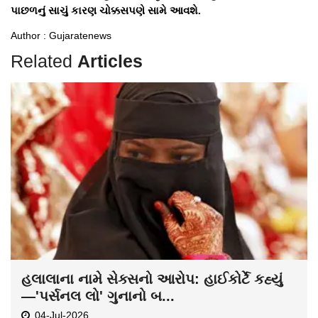
પાછળનું સાચું કારણ ચોક્કસપણે સામે આવશે.
Author : Gujaratenews
Related
Articles
હલાલાના નામે સેક્સનો આરોપ: હાઈકોર્ટે કહ્યું
—'પર્સનલ લો' ગુનાનો બ...
04-Jul-2026