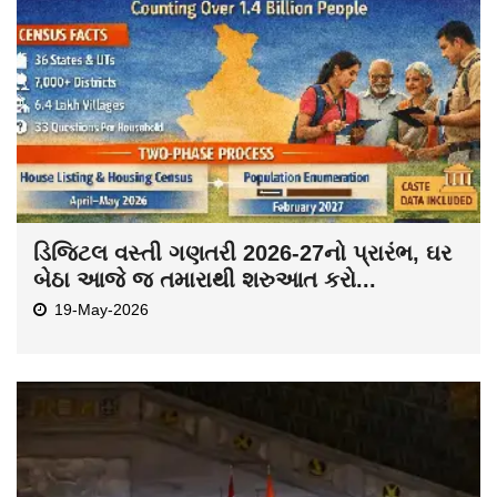
ડિજિટલ વસ્તી ગણતરી 2026-27નો પ્રારંભ, ઘર
બેઠા આજે જ તમારાથી શરુઆત કરો...
19-May-2026