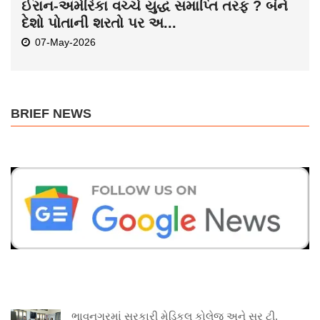
ઈરાન-અમેરિકા વચ્ચે યુદ્ધ સમાપ્તિ તરફ ? બંને
દેશો પોતાની શરતો પર અ...
07-May-2026
BRIEF NEWS
ભાવનગરમાં સરકારી મેડિકલ કોલેજ અને સર ટી.