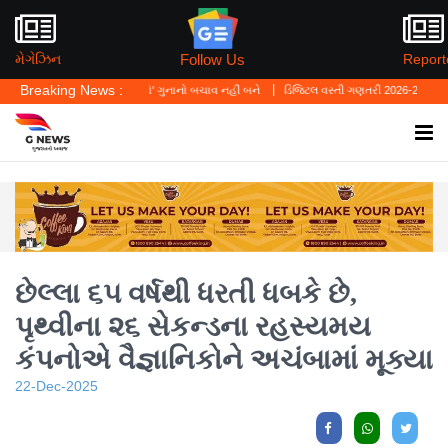
Follow Us
મેગેઝિન
Report
Breaking News :
 કહ્યું—'પર્સનલ લો' ગુનાનો બચાવ નહીં બને
ડિજિટલ વસ્તી ગણતરી 2026-27નો પ્રારંભ, ઘર બે
છેલ્લા ૬૫ વર્ષથી ધરતી ધબકે છે,
પૃથ્વીના ૨૬ સેકન્ડના રહસ્યમય
કંપનોએ વૈજ્ઞાનિકોને અચંબામાં મૂક્યા
22-Dec-2025