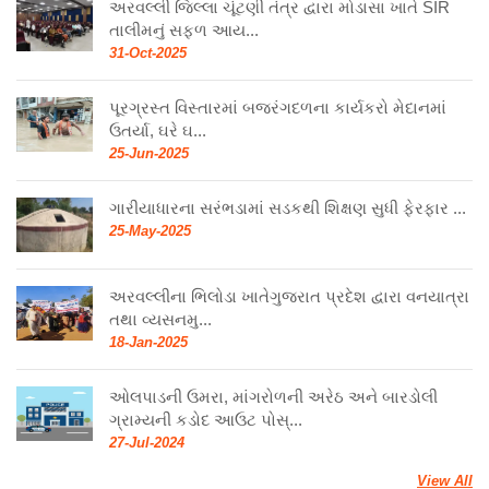
અરવલ્લી જિલ્લા ચૂંટણી તંત્ર દ્વારા મોડાસા ખાતે SIR
તાલીમનું સફળ આય...
31-Oct-2025
પૂરગ્રસ્ત વિસ્તારમાં બજરંગદળના કાર્યકરો મેદાનમાં
ઉતર્યા, ઘરે ઘ...
25-Jun-2025
ગારીયાધારના સરંભડામાં સડકથી શિક્ષણ સુધી ફેરફાર ...
25-May-2025
અરવલ્લીના ભિલોડા ખાતેગુજરાત પ્રદેશ દ્વારા વનયાત્રા
તથા વ્યસનમુ...
18-Jan-2025
ઓલપાડની ઉમરા, માંગરોળની અરેઠ અને બારડોલી
ગ્રામ્યની કડોદ આઉટ પોસ્...
27-Jul-2024
View All