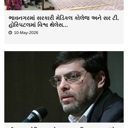
ભાવનગરમાં સરકારી મેડિકલ કોલેજ અને સર ટી.
હોસ્પિટલમાં વિશ્વ થેલેસ...
10-May-2026