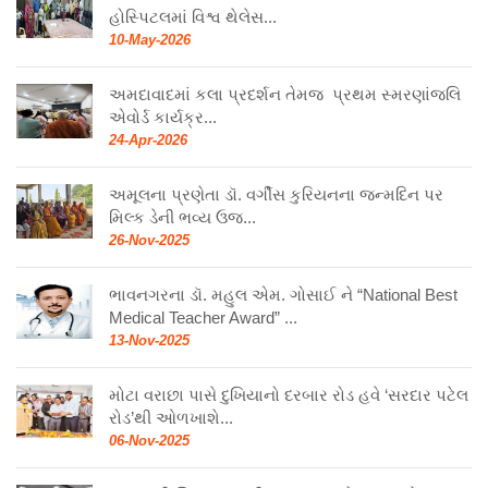
હોસ્પિટલમાં વિશ્વ થેલેસ...
10-May-2026
અમદાવાદમાં કલા પ્રદર્શન તેમજ પ્રથમ સ્મરણાંજલિ
એવોર્ડ કાર્યક્ર...
24-Apr-2026
અમૂલના પ્રણેતા ડૉ. વર્ગીસ કુરિયનના જન્મદિન પર
મિલ્ક ડેની ભવ્ય ઉજ...
26-Nov-2025
ભાવનગરના ડૉ. મહુલ એમ. ગોસાઈ ને “National Best
Medical Teacher Award” ...
13-Nov-2025
મોટા વરાછા પાસે દુખિયાનો દરબાર રોડ હવે ‘સરદાર પટેલ
રોડ’થી ઓળખાશે...
06-Nov-2025