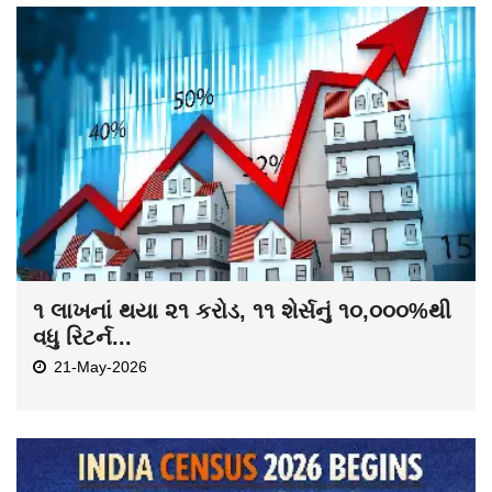
૧ લાખનાં થયા ૨૧ કરોડ, ૧૧ શેર્સનું ૧૦,૦૦૦%થી
વધુ રિટર્ન...
21-May-2026