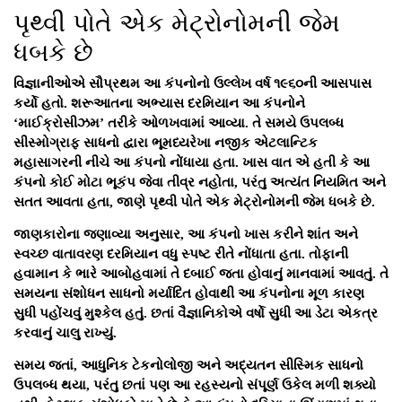
પૃથ્વી પોતે એક મેટ્રોનોમની જેમ
ધબકે છે
વિજ્ઞાનીઓએ સૌપ્રથમ આ કંપનોનો ઉલ્લેખ વર્ષ ૧૯૬૦ની આસપાસ
કર્યો હતો. શરૂઆતના અભ્યાસ દરમિયાન આ કંપનોને
‘માઈક્રોસીઝમ’
તરીકે ઓળખવામાં આવ્યા. તે સમયે ઉપલબ્ધ
સીસ્મોગ્રાફ સાધનો દ્વારા ભૂમધ્યરેખા નજીક એટલાન્ટિક
મહાસાગરની નીચે આ કંપનો નોંધાયા હતા. ખાસ વાત એ હતી કે આ
કંપનો કોઈ મોટા ભૂકંપ જેવા તીવ્ર નહોતા, પરંતુ અત્યંત નિયમિત અને
સતત આવતા હતા, જાણે પૃથ્વી પોતે એક મેટ્રોનોમની જેમ ધબકે છે.
જાણકારોના જણાવ્યા અનુસાર, આ કંપનો ખાસ કરીને શાંત અને
સ્વચ્છ વાતાવરણ દરમિયાન વધુ સ્પષ્ટ રીતે નોંધાતા હતા. તોફાની
હવામાન કે ભારે આબોહવામાં તે દબાઈ જતા હોવાનું માનવામાં આવતું. તે
સમયના સંશોધન સાધનો મર્યાદિત હોવાથી આ કંપનોના મૂળ કારણ
સુધી પહોંચવું મુશ્કેલ હતું. છતાં વૈજ્ઞાનિકોએ વર્ષો સુધી આ ડેટા એકત્ર
કરવાનું ચાલુ રાખ્યું.
સમય જતાં, આધુનિક ટેકનોલોજી અને અદ્યતન સીસ્મિક સાધનો
ઉપલબ્ધ થયા, પરંતુ છતાં પણ આ રહસ્યનો સંપૂર્ણ ઉકેલ મળી શક્યો