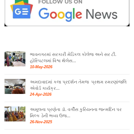
ભાવનગરમાં સરકારી મેડિકલ કોલેજ અને સર ટી.
હોસ્પિટલમાં વિશ્વ થેલેસ...
10-May-2026
અમદાવાદમાં કલા પ્રદર્શન તેમજ પ્રથમ સ્મરણાંજલિ
એવોર્ડ કાર્યક્ર...
24-Apr-2026
અમૂલના પ્રણેતા ડૉ. વર્ગીસ કુરિયનના જન્મદિન પર
મિલ્ક ડેની ભવ્ય ઉજ...
26-Nov-2025