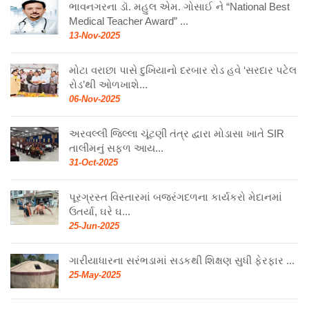
ભાવનગરના ડૉ. મહુલ એમ. ગોસાઈ ને “National Best
Medical Teacher Award” ...
13-Nov-2025
મોટા વરાછા પાસે દુખિયાનો દરબાર રોડ હવે ‘સરદાર પટેલ
રોડ’થી ઓળખાશે...
06-Nov-2025
અરવલ્લી જિલ્લા ચૂંટણી તંત્ર દ્વારા મોડાસા ખાતે SIR
તાલીમનું સફળ આય...
31-Oct-2025
પૂરગ્રસ્ત વિસ્તારમાં બજરંગદળના કાર્યકરો મેદાનમાં
ઉતર્યા, ઘરે ઘ...
25-Jun-2025
ગારીયાધારના સરંભડામાં સડકથી શિક્ષણ સુધી ફેરફાર ...
25-May-2025