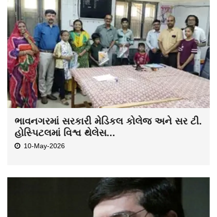
ભાવનગરમાં સરકારી મેડિકલ કોલેજ અને સર ટી.
હોસ્પિટલમાં વિશ્વ થેલેસ...
10-May-2026