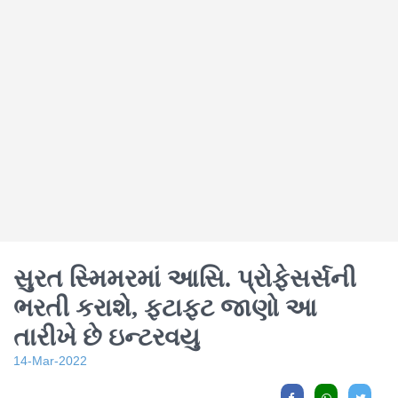
સુરત સ્મિમરમાં આસિ. પ્રોફેસર્સની
ભરતી કરાશે, ફટાફટ જાણો આ
તારીખે છે ઇન્ટરવયુ
14-Mar-2022