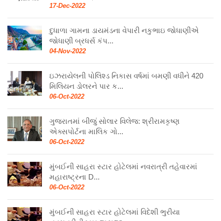
17-Dec-2022
દુધાળા ગામના ડાયમંડના વેપારી નકુભાઇ જોધાણીએ
જોધાણી બ્રધર્સ કંપ...
04-Nov-2022
ઇઝરાયેલની પોલિશ્ડ નિકાસ વર્ષમાં બમણી વધીને 420
મિલિયન ડોલરને પાર ક...
06-Oct-2022
ગુજરાતમાં બીજું સોલાર વિલેજ: શ્રીરામકૃષ્ણ
એક્સપોર્ટના માલિક ગો...
06-Oct-2022
મુંબઈની સાહરા સ્ટાર હોટેલમાં નવરાત્રી તહેવારમાં
મહારાષ્ટ્રના D...
06-Oct-2022
મુંબઈની સાહરા સ્ટાર હોટેલમાં વિદેશી ભુરીયા