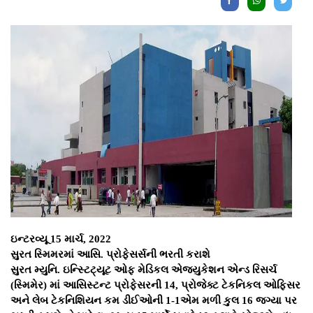
ઇન્ટરવ્યૂ 15 માર્ચ, 2022
સુરત સ્મિમરમાં આસિ. પ્રોફેસર્સની ભરતી કરાશે
સુરત મ્યુનિ. ઇન્સ્ટિટ્યૂટ ઓફ મેડિકલ એજ્યુકેશન એન્ડ રિસર્ચ
(સ્મિમેર) માં આસિસ્ટન્ટ પ્રોફેસરની 14, પ્રોજેક્ટ ટેકનિકલ ઓફિસર
અને લેબ ટેકનિશિયન કમ ડીઈઓની 1-1એમ મળી કુલ 16 જગ્યા પર