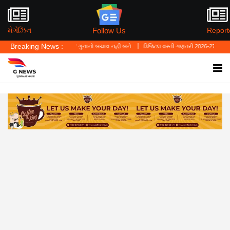
Follow Us
મેગેઝિન
Report
Breaking News :
્યું—'પર્સનલ લો' ગુનાનો બચાવ નહીં બને
ડિજિટલ વસ્તી ગણતરી 2026-27નો પ્રારંભ, ઘર બેઠા 