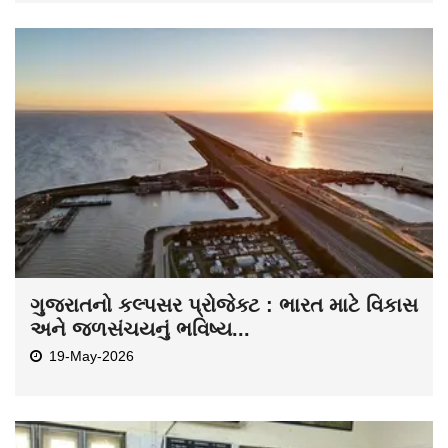
ગુજરાતનો કલ્પસર પ્રોજેક્ટ : ભારત માટે વિકાસ
અને જળસંચયનું ભવિષ્ય...
19-May-2026