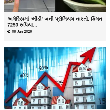
અમેરિકામાં ‘ભીંડી’ બની પ્રીમિયમ નાસ્તો, કિંમત
7250 રુપિયા...
08-Jun-2026