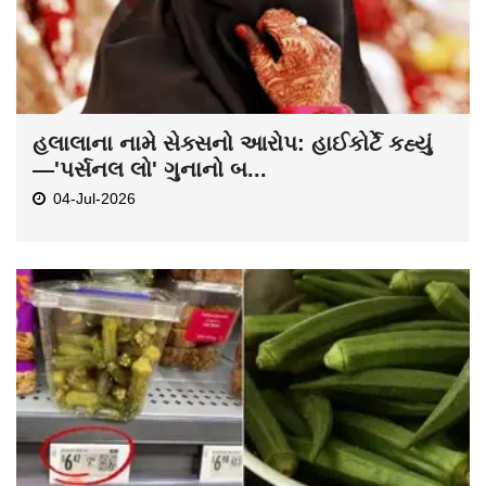
હલાલાના નામે સેક્સનો આરોપ: હાઈકોર્ટે કહ્યું
—'પર્સનલ લો' ગુનાનો બ...
04-Jul-2026