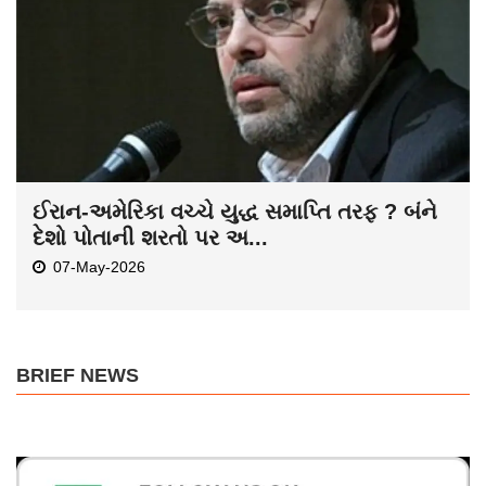
ઈરાન-અમેરિકા વચ્ચે યુદ્ધ સમાપ્તિ તરફ ? બંને
દેશો પોતાની શરતો પર અ...
07-May-2026
BRIEF NEWS