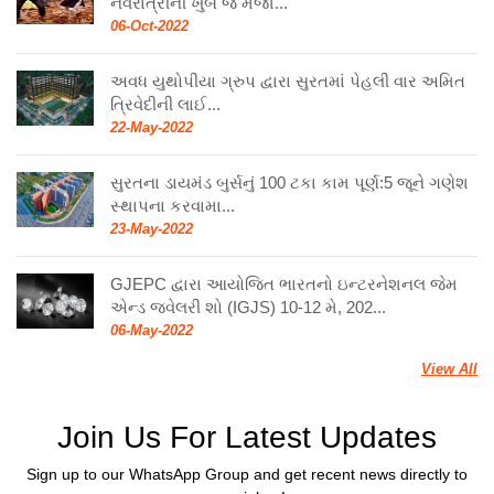
નવરાત્રીની ખુબ જ મજા...
06-Oct-2022
અવધ યુથોપીયા ગ્રુપ દ્વારા સુરતમાં પેહલી વાર અમિત
ત્રિવેદીની લાઈ...
22-May-2022
સુરતના ડાયમંડ બુર્સનું 100 ટકા કામ પૂર્ણ:5 જૂને ગણેશ
સ્થાપના કરવામા...
23-May-2022
GJEPC દ્વારા આયોજિત ભારતનો ઇન્ટરનેશનલ જેમ
એન્ડ જ્વેલરી શો (IGJS) 10-12 મે, 202...
06-May-2022
View All
Join Us For Latest Updates
Sign up to our WhatsApp Group and get recent news directly to