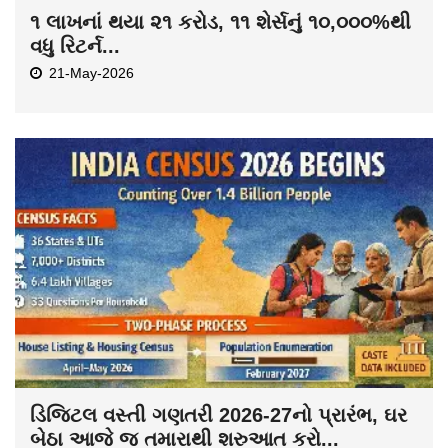
૧ લાખનાં થયા ૨૧ કરોડ, ૧૧ શેર્સનું ૧૦,૦૦૦%થી
વધુ રિટર્ન...
21-May-2026
ડિજિટલ વસ્તી ગણતરી 2026-27નો પ્રારંભ, ઘર
બેઠા આજે જ તમારાથી શરુઆત કરો...