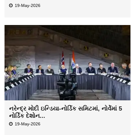
19-May-2026
નરેન્દ્ર મોદી ઇન્ડિયા-નોર્ડિક સમિટમાં, નોર્વેમાં 5
નોર્ડિક દેશોન...
19-May-2026