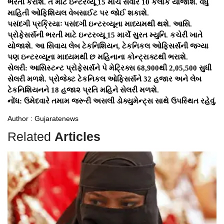
ભરતી કરાશે. તે માટે ઇન્ટરવ્યૂ 15 માર્ચે સવારે 10 કલાકે યોજાશે. વધુ
માહિતી ઓફિશિયલ વેબસાઈટ પર જોઈ શકાશે.
પસંદગી પ્રક્રિયાઃ પસંદગી ઇન્ટરવ્યૂના માધ્યમથી થશે. આસિ.
પ્રોફેસર્સની ભરતી માટે ઇન્ટરવ્યૂ 15 માર્ચે સુરત મ્યુનિ. કચેરી ખાતે
યોજાશે. આ સિવાય લેબ ટેકનિશિયન, ટેકનિકલ ઓફિસર્સની જગ્યા
પણ ઇન્ટરવ્યૂના માધ્યમથી છ મહિનાના કોન્ટ્રાક્ટથી ભરાશે.
સેલરી: આસિસ્ટન્ટ પ્રોફેસર્સને પે મેટ્રિક્સ 68,900થી 2,05,500 સુધી
સેલરી મળશે. પ્રોજેક્ટ ટેકનિકલ ઓફિસર્સને 32 હજાર અને લેબ
ટેકનિશિયનને 18 હજા૨ પ્રતિ મહિને સેલરી મળશે.
નોંધ: ઉમેદવારે તમામ જરૂરી અસલી ડોક્યુમેન્ટ્સ સાથે ઉપસ્થિત રહેવું.
Author : Gujaratenews
Related
Articles